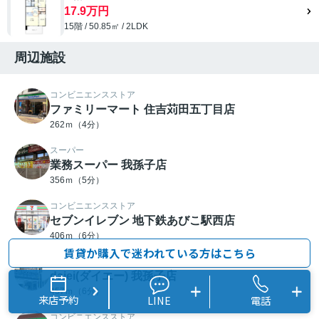
17.9万円
15階 / 50.85㎡ / 2LDK
周辺施設
コンビニエンスストア
ファミリーマート 住吉苅田五丁目店
262ｍ（4分）
スーパー
業務スーパー 我孫子店
356ｍ（5分）
コンビニエンスストア
セブンイレブン 地下鉄あびこ駅西店
406ｍ（6分）
賃貸か購入で迷われている方はこちら
スーパー
daiei(ダイエー) 我孫子店
457ｍ（6分）
来店予約
LINE
電話
コンビニエンスストア