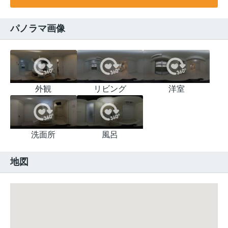
パノラマ画像
外観
リビング
洋室
洗面所
風呂
地図