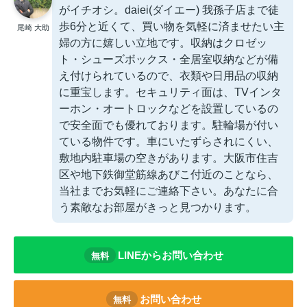
がイチオシ。daiei(ダイエー) 我孫子店まで徒
歩6分と近くて、買い物を気軽に済ませたい主
尾崎 大助
婦の方に嬉しい立地です。収納はクロゼッ
ト・シューズボックス・全居室収納などが備
え付けられているので、衣類や日用品の収納
に重宝します。セキュリティ面は、TVインタ
ーホン・オートロックなどを設置しているの
で安全面でも優れております。駐輪場が付い
ている物件です。車にいたずらされにくい、
敷地内駐車場の空きがあります。大阪市住吉
区や地下鉄御堂筋線あびこ付近のことなら、
当社までお気軽にご連絡下さい。あなたに合
う素敵なお部屋がきっと見つかります。
LINEからお問い合わせ
無料
お問い合わせ
無料