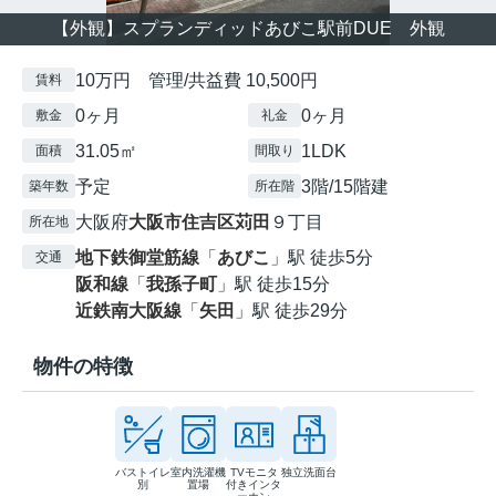
【外観】スプランディッドあびこ駅前DUE 外観
10万円 管理/共益費 10,500円
賃料
0ヶ月
0ヶ月
敷金
礼金
31.05㎡
1LDK
面積
間取り
予定
3階/15階建
築年数
所在階
大阪府
大阪市住吉区
苅田
９丁目
所在地
地下鉄御堂筋線
「
あびこ
」駅 徒歩5分
交通
阪和線
「
我孫子町
」駅 徒歩15分
近鉄南大阪線
「
矢田
」駅 徒歩29分
物件の特徴
バストイレ
室内洗濯機
TVモニタ
独立洗面台
別
置場
付きインタ