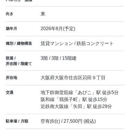
東
向き
2026年8月(予定)
築年月
賃貸マンション / 鉄筋コンクリート
種別 / 建物構造
3階 / 3階 / 15階建
部屋 /
所在階 / 階建て
大阪府
大阪市住吉区
苅田
９丁目
所在地
地下鉄御堂筋線
「
あびこ
」駅 徒歩5分
交通
阪和線
「
我孫子町
」駅 徒歩15分
近鉄南大阪線
「
矢田
」駅 徒歩29分
空有(6台) / 27,500円 (税込)
駐車場 / 月額