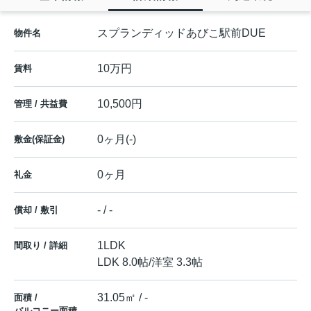
スプランディッドあびこ駅前DUE
物件名
10万円
賃料
10,500円
管理 / 共益費
0ヶ月(-)
敷金(保証金)
0ヶ月
礼金
- / -
償却 / 敷引
1LDK
間取り / 詳細
LDK 8.0帖
/
洋室 3.3帖
31.05㎡ / -
面積 /
バルコニー面積