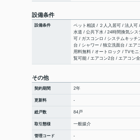
設備条件
設備条件
ペット相談 / ２人入居可 / 法人可 
水道 / 公共下水 / 24時間換気シス
可 / ガスコンロ / システムキッチン
台 / シャワー / 独立洗面台 / エアコ
用料無料 / オートロック / TVモ
覧可能 / エアコン2台 / エアコン
その他
2年
契約期間
-
更新料
84戸
総戸数
一般媒介
取引態様
-
管理コード