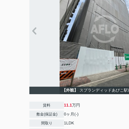
【外観】
スプランディッドあびこ駅
11.1
万円
賃料
0ヶ月(-)
敷金(保証金)
1LDK
間取り