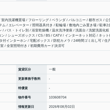
/ 室内洗濯機置場 / フローリング / ベランダ / バルコニー / 都市ガス / 公
テム / エレベーター / 照明器具付き / 駐輪場 / 敷地内ごみ置き場 / 駐車2
 / バス・トイレ別 / 浴室乾燥機 / 温水洗浄便座 / 洗面台 / 洗髪洗面化粧
ン / シューズボックス / CS / BS / CATV / インターネット対応 / ネッ
ニタ付インターホン / 宅配ボックス / 防犯カメラ / 24時間ゴミ出し可 / 住
全室 / 全室照明付き / 初期費用カード決済可
一般
賃貸区分
-
更新事務手数料
-
特優賃
103608704
物件番号
2026年08月02日
情報更新日