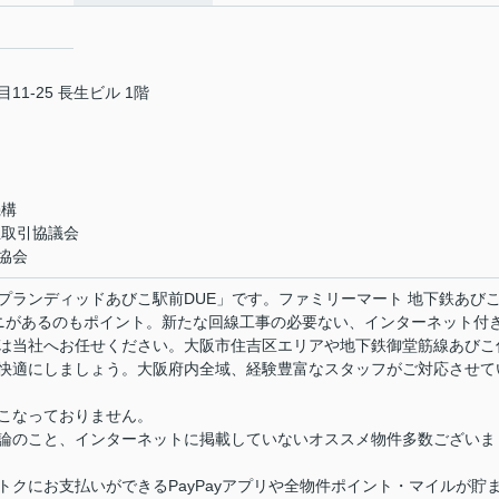
1-25 長生ビル 1階
機構
正取引協議会
協会
プランディッドあびこ駅前DUE」です。ファミリーマート 地下鉄あび
ニがあるのもポイント。新たな回線工事の必要ない、インターネット付
は当社へお任せください。大阪市住吉区エリアや地下鉄御堂筋線あびこ
快適にしましょう。大阪府内全域、経験豊富なスタッフがご対応させて
こなっておりません。
論のこと、インターネットに掲載していないオススメ物件多数ございま
クにお支払いができるPayPayアプリや全物件ポイント・マイルが貯