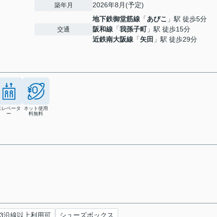
2026年8月(予定)
築年月
地下鉄御堂筋線
「
あびこ
」駅 徒歩5分
阪和線
「
我孫子町
」駅 徒歩15分
交通
近鉄南大阪線
「
矢田
」駅 徒歩29分
エレベータ
ネット使用
ー
料無料
3沿線以上利用可
シューズボックス