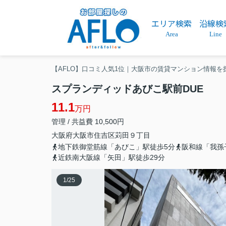
エリア検索
沿線検
Area
Line
【AFLO】口コミ人気1位｜大阪市の賃貸マンション情報を
スプランディッドあびこ駅前DUE
11.1
万円
管理 / 共益費 10,500円
大阪府
大阪市住吉区
苅田
９丁目
地下鉄御堂筋線「あびこ」駅徒歩5分
阪和線「我孫
近鉄南大阪線「矢田」駅徒歩29分
1
/
25