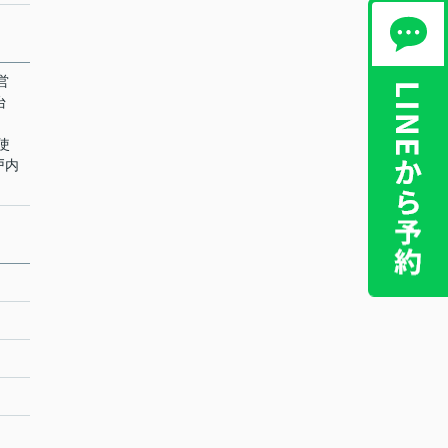
営
台
ト使
戸内