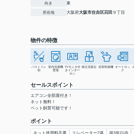
東
向き
大阪府
大阪市住吉区
苅田
９丁目
所在地
物件の特徴
バストイレ
室内洗濯機
TVモニタ付
独立洗面台
浴室乾燥機
オートロッ
別
置場
きインター
ク
ホン
セールスポイント
エアコン全部屋付き！
ネット無料！
ペット飼育可能です！
ポイント
ネット使用料不要
エレベーター2基
築3年以内