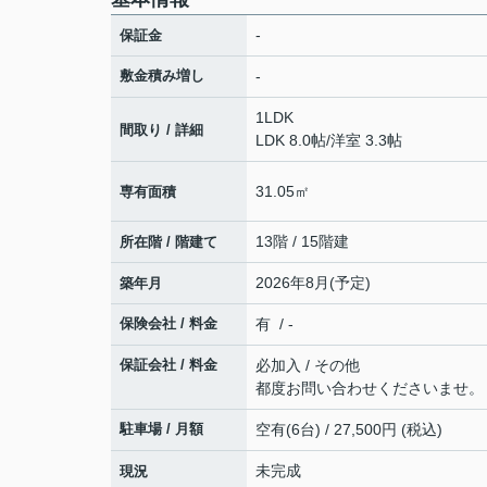
-
保証金
敷金積み増し
-
1LDK
間取り / 詳細
LDK 8.0帖
/
洋室 3.3帖
31.05㎡
専有面積
13階 / 15階建
所在階 / 階建て
2026年8月(予定)
築年月
保険会社 / 料金
有 / -
保証会社 / 料金
必加入 / その他
都度お問い合わせくださいませ。
駐車場 / 月額
空有(6台) / 27,500円 (税込)
未完成
現況