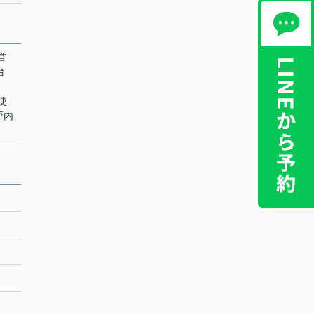
営
台
ト使
戸内