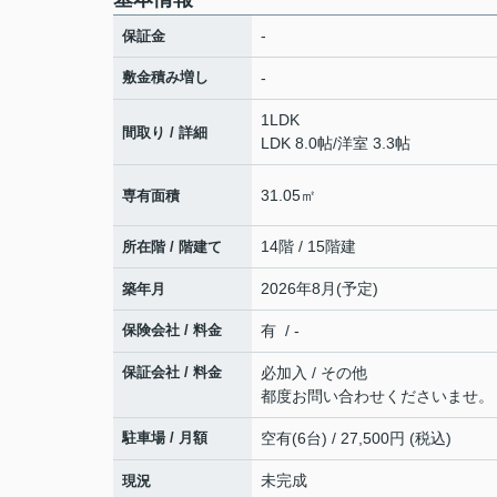
-
保証金
敷金積み増し
-
1LDK
間取り / 詳細
LDK 8.0帖
/
洋室 3.3帖
31.05㎡
専有面積
14階 / 15階建
所在階 / 階建て
2026年8月(予定)
築年月
保険会社 / 料金
有 / -
保証会社 / 料金
必加入 / その他
都度お問い合わせくださいませ。
駐車場 / 月額
空有(6台) / 27,500円 (税込)
未完成
現況