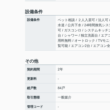
設備条件
設備条件
ペット相談 / ２人入居可 / 法人可 
水道 / 公共下水 / 24時間換気シス
可 / ガスコンロ / システムキッチン
台 / シャワー / 独立洗面台 / エアコ
用料無料 / オートロック / TVモ
覧可能 / エアコン2台 / エアコン
その他
2年
契約期間
-
更新料
84戸
総戸数
一般媒介
取引態様
-
管理コード