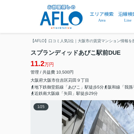
エリア検索
沿線検
Area
Line
【AFLO】口コミ人気1位｜大阪市の賃貸マンション情報を
スプランディッドあびこ駅前DUE
11.2
万円
管理 / 共益費 10,500円
大阪府
大阪市住吉区
苅田
９丁目
地下鉄御堂筋線「あびこ」駅徒歩5分
阪和線「我孫
近鉄南大阪線「矢田」駅徒歩29分
1
/
25