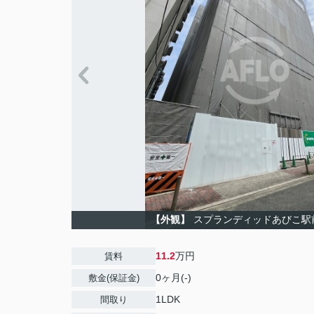
【外観】
スプランディッドあびこ駅
11.2
万円
賃料
0ヶ月(-)
敷金(保証金)
1LDK
間取り