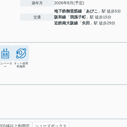
2026年8月(予定)
築年月
地下鉄御堂筋線
「
あびこ
」駅 徒歩5分
阪和線
「
我孫子町
」駅 徒歩15分
交通
近鉄南大阪線
「
矢田
」駅 徒歩29分
エレベータ
ネット使用
ー
料無料
3沿線以上利用可
シューズボックス