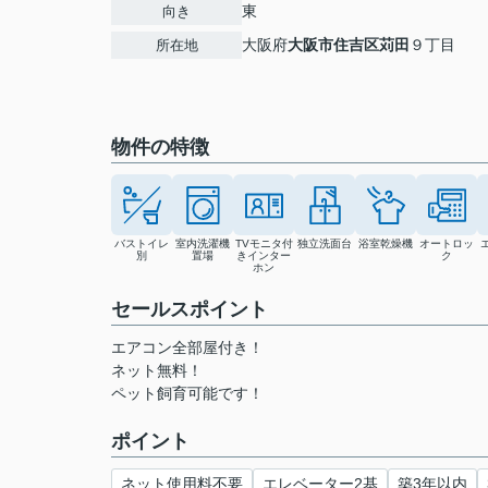
東
向き
大阪府
大阪市住吉区
苅田
９丁目
所在地
物件の特徴
バストイレ
室内洗濯機
TVモニタ付
独立洗面台
浴室乾燥機
オートロッ
別
置場
きインター
ク
ホン
セールスポイント
エアコン全部屋付き！
ネット無料！
ペット飼育可能です！
ポイント
ネット使用料不要
エレベーター2基
築3年以内