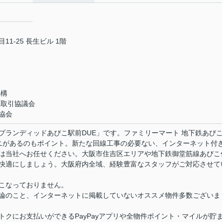
1-25 長生ビル 1階
機構
正取引協議会
協会
プランディッドあびこ駅前DUE」です。ファミリーマート 地下鉄あび
ニがあるのもポイント。新たな回線工事の必要ない、インターネット付
は当社へお任せください。大阪市住吉区エリアや地下鉄御堂筋線あびこ
快適にしましょう。大阪府内全域、経験豊富なスタッフがご対応させて
こなっておりません。
論のこと、インターネットに掲載していないオススメ物件多数ございま
クにお支払いができるPayPayアプリや全物件ポイント・マイルが貯