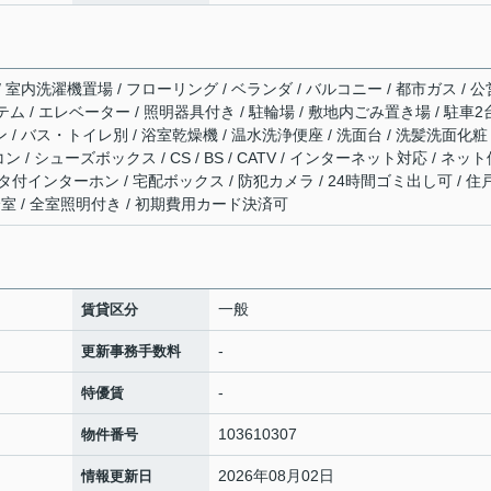
/ 室内洗濯機置場 / フローリング / ベランダ / バルコニー / 都市ガス / 公
テム / エレベーター / 照明器具付き / 駐輪場 / 敷地内ごみ置き場 / 駐車2
 / バス・トイレ別 / 浴室乾燥機 / 温水洗浄便座 / 洗面台 / 洗髪洗面化粧
ン / シューズボックス / CS / BS / CATV / インターネット対応 / ネッ
ニタ付インターホン / 宅配ボックス / 防犯カメラ / 24時間ゴミ出し可 / 住
全室 / 全室照明付き / 初期費用カード決済可
一般
賃貸区分
-
更新事務手数料
-
特優賃
103610307
物件番号
2026年08月02日
情報更新日