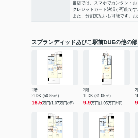
当店では、スマホでカンタン・おト
クレジットカード決済が可能です
また、分割支払いも可能です。お気軽
スプランディッドあびこ駅前DUEの他の部
2階
2階
2
2LDK (50.85㎡)
1LDK (31.05㎡)
1
16.5
9.9
9
万円(
1.07
万円/坪)
万円(
1.05
万円/坪)