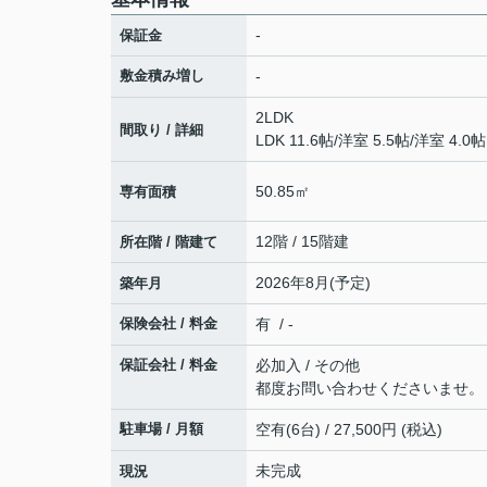
-
保証金
敷金積み増し
-
2LDK
間取り / 詳細
LDK 11.6帖
/
洋室 5.5帖
/
洋室 4.0帖
50.85㎡
専有面積
12階 / 15階建
所在階 / 階建て
2026年8月(予定)
築年月
保険会社 / 料金
有 / -
保証会社 / 料金
必加入 / その他
都度お問い合わせくださいませ。
駐車場 / 月額
空有(6台) / 27,500円 (税込)
未完成
現況