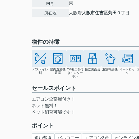
東
向き
大阪府
大阪市住吉区
苅田
９丁目
所在地
物件の特徴
バストイレ
室内洗濯機
TVモニタ付
独立洗面台
浴室乾燥機
オートロッ
別
置場
きインター
ク
ホン
セールスポイント
エアコン全部屋付き！
ネット無料！
ペット飼育可能です！
ポイント
追い焚き
バルコニー
エアコン3台
オンライン