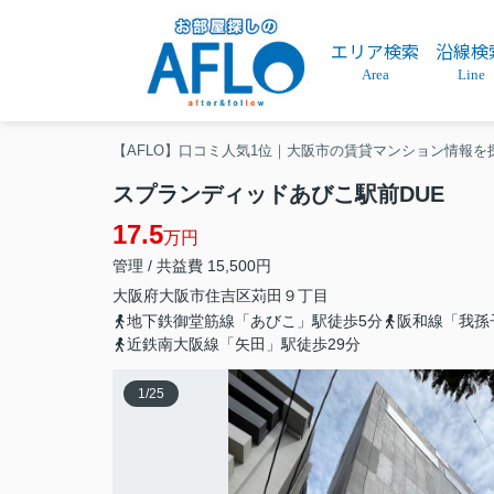
エリア検索
沿線検
Area
Line
【AFLO】口コミ人気1位｜大阪市の賃貸マンション情報を
スプランディッドあびこ駅前DUE
17.5
万円
管理 / 共益費 15,500円
大阪府
大阪市住吉区
苅田
９丁目
地下鉄御堂筋線「あびこ」駅徒歩5分
阪和線「我孫
近鉄南大阪線「矢田」駅徒歩29分
1
/
25