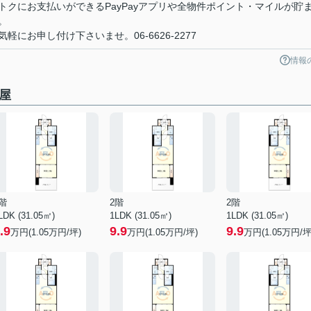
クにお支払いができるPayPayアプリや全物件ポイント・マイルが貯
。
にお申し付け下さいませ。06-6626-2277
情報
屋
階
2階
2階
LDK (31.05㎡)
1LDK (31.05㎡)
1LDK (31.05㎡)
.9
9.9
9.9
万円(
1.05
万円/坪)
万円(
1.05
万円/坪)
万円(
1.05
万円/坪