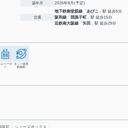
2026年8月(予定)
築年月
地下鉄御堂筋線
「
あびこ
」駅 徒歩5分
阪和線
「
我孫子町
」駅 徒歩15分
交通
近鉄南大阪線
「
矢田
」駅 徒歩29分
エレベータ
ネット使用
ー
料無料
相談可
シューズボックス