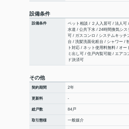
設備条件
設備条件
ペット相談 / ２人入居可 / 法人可 
水道 / 公共下水 / 24時間換気シス
可 / ガスコンロ / システムキッチン
台 / 洗髪洗面化粧台 / シャワー / 独
ト対応 / ネット使用料無料 / オー
ミ出し可 / 住戸内覧可能 / エアコン
ド決済可
その他
2年
契約期間
-
更新料
84戸
総戸数
一般媒介
取引態様