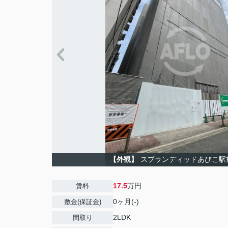
【外観】
スプランディッドあびこ駅
17.5
万円
賃料
0ヶ月(-)
敷金(保証金)
2LDK
間取り