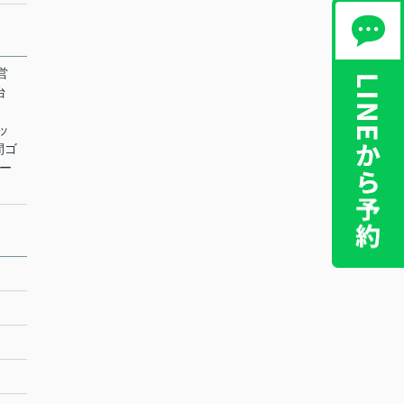
営
台
ネッ
間ゴ
カー