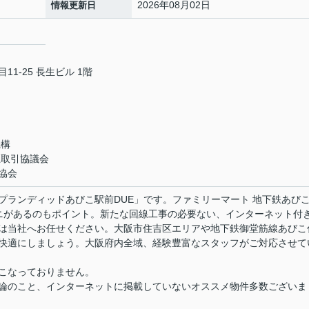
2026年08月02日
情報更新日
1-25 長生ビル 1階
機構
正取引協議会
協会
プランディッドあびこ駅前DUE」です。ファミリーマート 地下鉄あび
ニがあるのもポイント。新たな回線工事の必要ない、インターネット付
は当社へお任せください。大阪市住吉区エリアや地下鉄御堂筋線あびこ
快適にしましょう。大阪府内全域、経験豊富なスタッフがご対応させて
こなっておりません。
論のこと、インターネットに掲載していないオススメ物件多数ございま