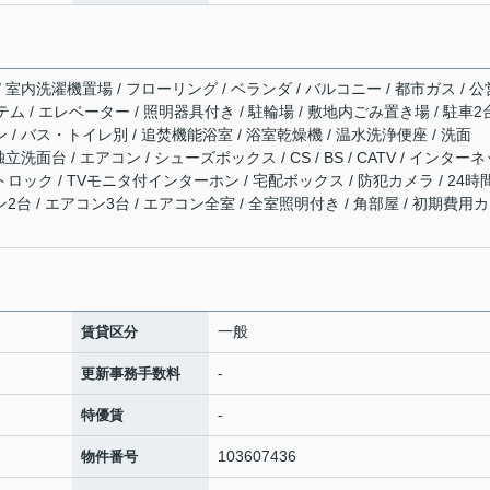
/ 室内洗濯機置場 / フローリング / ベランダ / バルコニー / 都市ガス / 公
テム / エレベーター / 照明器具付き / 駐輪場 / 敷地内ごみ置き場 / 駐車2
 / バス・トイレ別 / 追焚機能浴室 / 浴室乾燥機 / 温水洗浄便座 / 洗面
立洗面台 / エアコン / シューズボックス / CS / BS / CATV / インター
トロック / TVモニタ付インターホン / 宅配ボックス / 防犯カメラ / 24時
2台 / エアコン3台 / エアコン全室 / 全室照明付き / 角部屋 / 初期費用
一般
賃貸区分
-
更新事務手数料
-
特優賃
103607436
物件番号