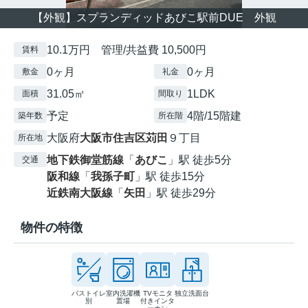
【外観】スプランディッドあびこ駅前DUE 外観
10.1万円 管理/共益費 10,500円
賃料
0ヶ月
0ヶ月
敷金
礼金
31.05㎡
1LDK
面積
間取り
予定
4階/15階建
築年数
所在階
大阪府
大阪市住吉区
苅田
９丁目
所在地
地下鉄御堂筋線
「
あびこ
」駅 徒歩5分
交通
阪和線
「
我孫子町
」駅 徒歩15分
近鉄南大阪線
「
矢田
」駅 徒歩29分
物件の特徴
バストイレ
室内洗濯機
TVモニタ
独立洗面台
別
置場
付きインタ