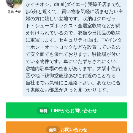
がイチオシ。daiei(ダイエー) 我孫子店まで徒
歩6分と近くて、買い物を気軽に済ませたい主
尾崎 大助
婦の方に嬉しい立地です。収納はクロゼッ
ト・シューズボックス・全居室収納などが備
え付けられているので、衣類や日用品の収納
に重宝します。セキュリティ面は、TVインタ
ーホン・オートロックなどを設置しているの
で安全面でも優れております。駐輪場が付い
ている物件です。車にいたずらされにくい、
敷地内駐車場の空きがあります。大阪市住吉
区や地下鉄御堂筋線あびこ付近のことなら、
当社までお気軽にご連絡下さい。あなたに合
う素敵なお部屋がきっと見つかります。
LINEからお問い合わせ
無料
お問い合わせ
無料