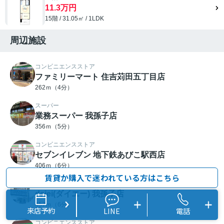
11.3万円
15階 / 31.05㎡ / 1LDK
周辺施設
コンビニエンスストア
ファミリーマート 住吉苅田五丁目店
262ｍ（4分）
スーパー
業務スーパー 我孫子店
356ｍ（5分）
コンビニエンスストア
セブンイレブン 地下鉄あびこ駅西店
406ｍ（6分）
賃貸か購入で迷われている方はこちら
スーパー
daiei(ダイエー) 我孫子店
457ｍ（6分）
来店予約
LINE
電話
コンビニエンスストア