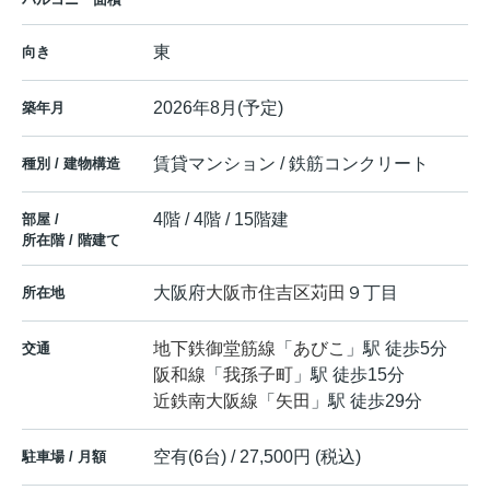
東
向き
2026年8月(予定)
築年月
賃貸マンション / 鉄筋コンクリート
種別 / 建物構造
4階 / 4階 / 15階建
部屋 /
所在階 / 階建て
大阪府
大阪市住吉区
苅田
９丁目
所在地
地下鉄御堂筋線
「
あびこ
」駅 徒歩5分
交通
阪和線
「
我孫子町
」駅 徒歩15分
近鉄南大阪線
「
矢田
」駅 徒歩29分
空有(6台) / 27,500円 (税込)
駐車場 / 月額