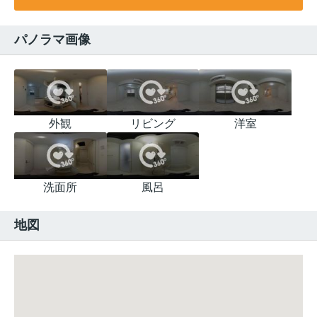
パノラマ画像
外観
リビング
洋室
洗面所
風呂
地図