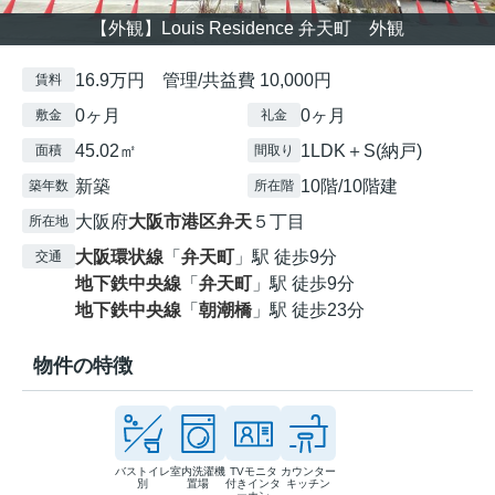
【外観】Louis Residence 弁天町 外観
16.9万円 管理/共益費 10,000円
賃料
0ヶ月
0ヶ月
敷金
礼金
45.02㎡
1LDK＋S(納戸)
面積
間取り
新築
10階/10階建
築年数
所在階
大阪府
大阪市港区
弁天
５丁目
所在地
大阪環状線
「
弁天町
」駅 徒歩9分
交通
地下鉄中央線
「
弁天町
」駅 徒歩9分
地下鉄中央線
「
朝潮橋
」駅 徒歩23分
物件の特徴
バストイレ
室内洗濯機
TVモニタ
カウンター
別
置場
付きインタ
キッチン