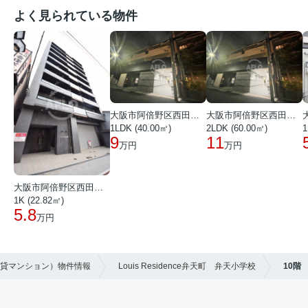
よく見られている物件
大阪市阿倍野区西田辺町１丁目
大阪市阿倍野区西田辺町１丁目
1LDK (40.00㎡)
2LDK (60.00㎡)
1
9
11
万円
万円
大阪市阿倍野区西田辺町１丁目
1K (22.82㎡)
5.8
万円
賃貸マンション）物件情報
Louis Residence弁天町 弁天小学校
10階