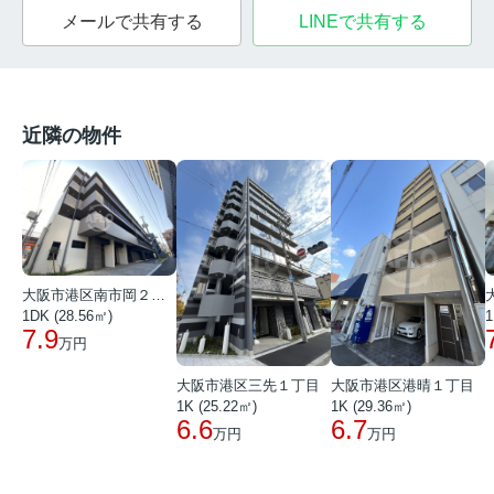
メールで共有する
LINEで共有する
近隣の物件
大阪市港区南市岡２丁目
1DK (28.56㎡)
1
7.9
万円
大阪市港区三先１丁目
大阪市港区港晴１丁目
1K (25.22㎡)
1K (29.36㎡)
6.6
6.7
万円
万円