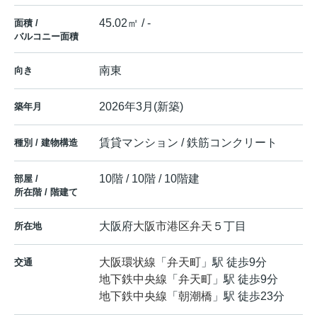
45.02㎡ / -
面積 /
バルコニー面積
南東
向き
2026年3月(新築)
築年月
賃貸マンション / 鉄筋コンクリート
種別 / 建物構造
10階 / 10階 / 10階建
部屋 /
所在階 / 階建て
大阪府
大阪市港区
弁天
５丁目
所在地
大阪環状線
「
弁天町
」駅 徒歩9分
交通
地下鉄中央線
「
弁天町
」駅 徒歩9分
地下鉄中央線
「
朝潮橋
」駅 徒歩23分