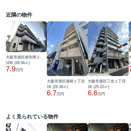
近隣の物件
大阪市港区南市岡２丁目
1DK (28.56㎡)
1
7.9
万円
大阪市港区港晴１丁目
大阪市港区三先１丁目
1K (29.36㎡)
1K (25.22㎡)
6.7
6.6
万円
万円
よく見られている物件