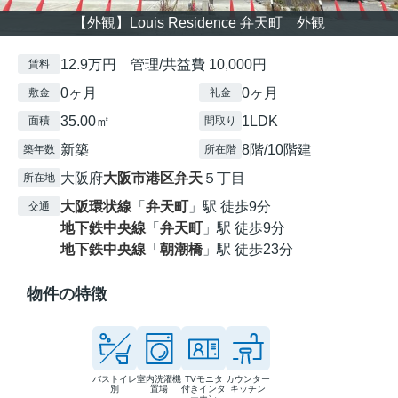
【外観】Louis Residence 弁天町 外観
12.9万円 管理/共益費 10,000円
賃料
0ヶ月
0ヶ月
敷金
礼金
35.00㎡
1LDK
面積
間取り
新築
8階/10階建
築年数
所在階
大阪府
大阪市港区
弁天
５丁目
所在地
大阪環状線
「
弁天町
」駅 徒歩9分
交通
地下鉄中央線
「
弁天町
」駅 徒歩9分
地下鉄中央線
「
朝潮橋
」駅 徒歩23分
物件の特徴
バストイレ
室内洗濯機
TVモニタ
カウンター
別
置場
付きインタ
キッチン