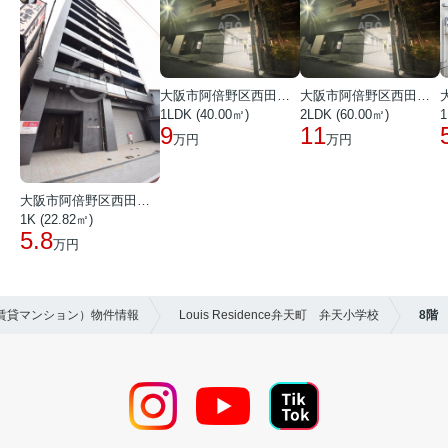
大阪市阿倍野区西田辺町１丁目
大阪市阿倍野区西田辺町１丁目
1LDK (40.00㎡)
2LDK (60.00㎡)
1
9
11
万円
万円
大阪市阿倍野区西田辺町１丁目
1K (22.82㎡)
5.8
万円
（賃貸マンション）物件情報
Louis Residence弁天町 弁天小学校
8階