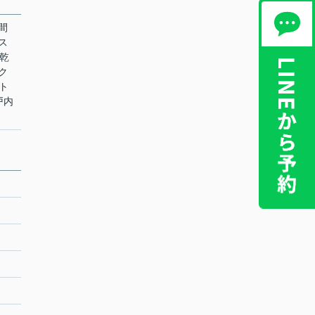
時間
ガス
室乾
ズク
ート
戸内