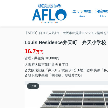
エリア検索
沿線検
Area
Line
【AFLO】口コミ人気1位｜大阪市の賃貸マンション情報を
Louis Residence弁天町 弁天小学校
16.7
万円
管理 / 共益費 10,000円
大阪府
大阪市港区
弁天
５丁目
大阪環状線「弁天町」駅徒歩9分
地下鉄中央線「弁
地下鉄中央線「朝潮橋」駅徒歩23分
1
/
30