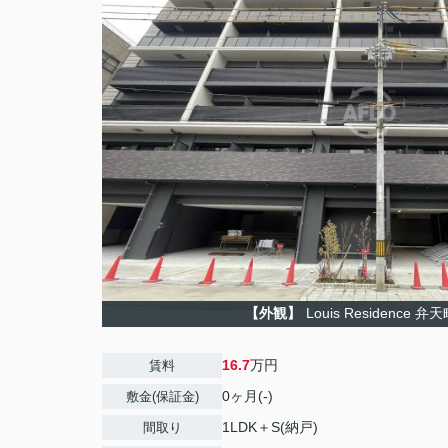
【外観】
Louis Residence 
16.7
万円
賃料
0ヶ月(-)
敷金(保証金)
1LDK＋S(納戸)
間取り