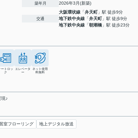
2026年3月(新築)
築年月
大阪環状線
「
弁天町
」駅 徒歩9分
地下鉄中央線
「
弁天町
」駅 徒歩9分
交通
地下鉄中央線
「
朝潮橋
」駅 徒歩23分
オートロッ
エレベータ
ネット使用
ク
ー
料無料
現♪
居室フローリング
地上デジタル放送