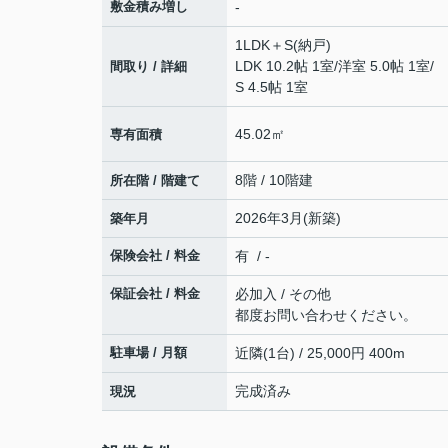
敷金積み増し
-
1LDK＋S(納戸)
LDK 10.2帖 1室
/
洋室 5.0帖 1室
/
間取り / 詳細
S 4.5帖 1室
45.02㎡
専有面積
8階 / 10階建
所在階 / 階建て
2026年3月(新築)
築年月
保険会社 / 料金
有 / -
保証会社 / 料金
必加入 / その他
都度お問い合わせください。
駐車場 / 月額
近隣(1台) / 25,000円 400m
完成済み
現況