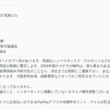
5 気海ビル
機構
正取引協議会
協会
大阪ベイタワー店があります。収納はシューズボックス・クロゼットなど
用品の収納に重宝します。2026年築のコチラの物件は、落ち着きのあ
阪環状線弁天町付近のことなら、当社までお気軽にご連絡下さい。あな
かります。大阪府内全域、経験豊富なスタッフがご対応させていただき
こなっておりません。
論のこと、インターネットに掲載していないオススメ物件多数ございま
クにお支払いができるPayPayアプリや全物件ポイント・マイルが貯
。