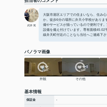
担当者のコメント
大阪市港区エリアでの住まいなら、住み心地も
か。徒歩6分の場所に弁天小学校がありま
備やサービスが揃っているので便利です。
武井 篤
設備を備え付けています。専有面積45.0
線弁天町付近のことなら当社へご連絡下さ
パノラマ画像
外観
その他
基本情報
-
保証金