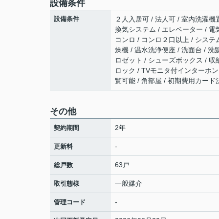
設備条件
設備条件
２人入居可 / 法人可 / 室内洗濯機置
換気システム / エレベーター / 電
コンロ / コンロ２口以上 / システ
燥機 / 温水洗浄便座 / 洗面台 /
ロゼット / シューズボックス / 収納豊
ロック / TVモニタ付インターホン 
覧可能 / 角部屋 / 初期費用カー
その他
2年
契約期間
-
更新料
63戸
総戸数
一般媒介
取引態様
-
管理コード