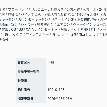
場 / フローリング / バルコニー / 都市ガス / 公営水道 / 公共下水 / 24
気有 / 駐輪場 / バイク置場あり / 敷地内ごみ置き場 / 外観タイル張り / 
ムキッチン / カウンターキッチン / バス・トイレ別 / 追焚機能浴室 / 浴
 洗髪洗面化粧台 / シャワー / 独立洗面台 / エアコン / ウォークインシュー
富 / CS / BS / CATV / インターネット対応 / ネット使用料無料 / オ
/ 宅配ボックス / ディンプルキー / 防犯カメラ / 24時間ゴミ出し可 / 住
ド決済可
一般
賃貸区分
-
更新事務手数料
-
特優賃
102101123
物件番号
2026年08月06日
情報更新日