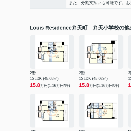
また、分割支払いも可能です。お気軽
Louis Residence弁天町 弁天小学校の
2階
2階
3
1SLDK (45.03㎡)
1SLDK (45.02㎡)
1
15.8
15.8
1
万円(
1.16
万円/坪)
万円(
1.16
万円/坪)