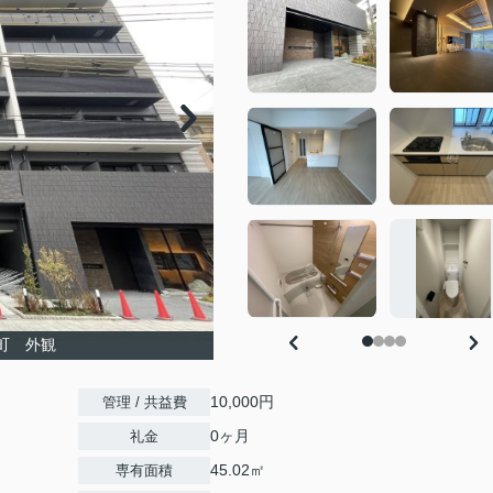
弁天町 外観
10,000円
管理 / 共益費
0ヶ月
礼金
45.02㎡
専有面積