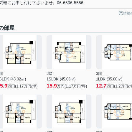
にお申し付け下さいませ。06-6536-5556
情報
他の部屋
階
3階
3階
SLDK (45.02㎡)
1SLDK (45.03㎡)
1LDK (35.00㎡)
5.9
15.9
12.7
万円(
1.17
万円/坪)
万円(
1.17
万円/坪)
万円(
1.2
万円/坪