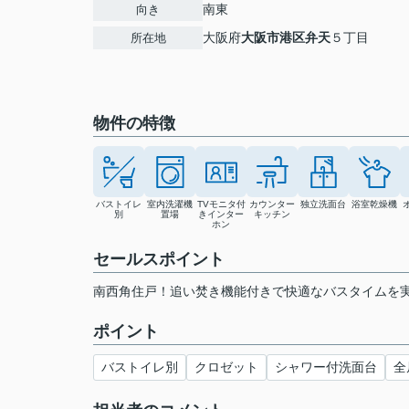
南東
向き
大阪府
大阪市港区
弁天
５丁目
所在地
物件の特徴
バストイレ
室内洗濯機
TVモニタ付
カウンター
独立洗面台
浴室乾燥機
別
置場
きインター
キッチン
ホン
セールスポイント
南西角住戸！追い焚き機能付きで快適なバスタイムを実
ポイント
バストイレ別
クロゼット
シャワー付洗面台
全