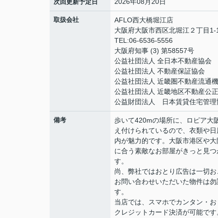
2026年08月20日
次回更新予定日
取扱会社
AFLO西大橋堀江店
大阪府大阪市西区北堀江２丁目1-1
TEL:06-6536-5556
大阪府知事 (3) 第58557号
公益社団法人 全日本不動産協会
公益社団法人 不動産保証協会
公益社団法人 近畿圏不動産流通
公益社団法人 近畿地区不動産公
公益財団法人 日本賃貸住宅管理
備考
歩いて420mの場所に、ロピア
え付けられているので、衣類や日
内が魅力的です。大阪市港区や大
に合う素敵なお部屋がきっと見つ
す。
尚、弊社ではおとり広告は一切お
お問い合わせいただいた物件は勿
す。
当店では、スマホでカンタン・おト
クレジットカード決済が可能です