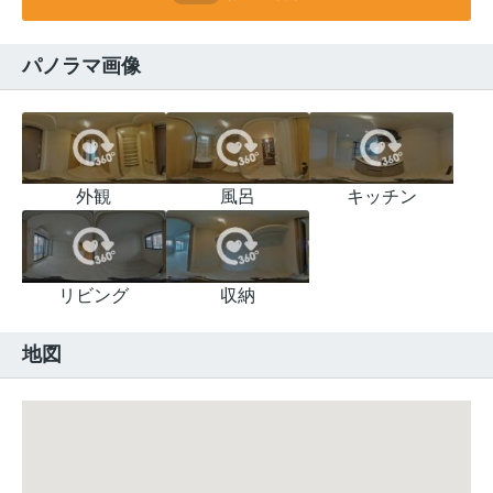
パノラマ画像
外観
風呂
キッチン
リビング
収納
地図