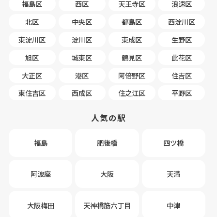
福島区
西区
天王寺区
浪速区
北区
中央区
都島区
西淀川区
東淀川区
淀川区
東成区
生野区
旭区
城東区
鶴見区
此花区
大正区
港区
阿倍野区
住吉区
東住吉区
西成区
住之江区
平野区
人気の駅
福島
肥後橋
四ツ橋
阿波座
大阪
天満
大阪梅田
天神橋筋六丁目
中津