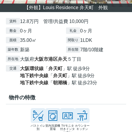
【外観】Louis Residence 弁天町 外観
12.8万円 管理/共益費 10,000円
賃料
0ヶ月
0ヶ月
敷金
礼金
35.00㎡
1LDK
面積
間取り
新築
7階/10階建
築年数
所在階
大阪府
大阪市港区
弁天
５丁目
所在地
大阪環状線
「
弁天町
」駅 徒歩9分
交通
地下鉄中央線
「
弁天町
」駅 徒歩9分
地下鉄中央線
「
朝潮橋
」駅 徒歩23分
物件の特徴
バストイレ
室内洗濯機
TVモニタ
カウンター
別
置場
付きインタ
キッチン