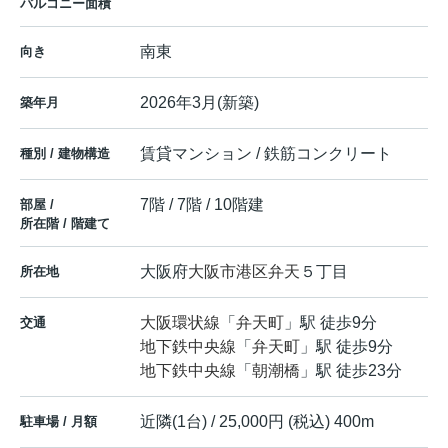
バルコニー面積
南東
向き
2026年3月(新築)
築年月
賃貸マンション / 鉄筋コンクリート
種別 / 建物構造
7階 / 7階 / 10階建
部屋 /
所在階 / 階建て
大阪府
大阪市港区
弁天
５丁目
所在地
大阪環状線
「
弁天町
」駅 徒歩9分
交通
地下鉄中央線
「
弁天町
」駅 徒歩9分
地下鉄中央線
「
朝潮橋
」駅 徒歩23分
近隣(1台) / 25,000円 (税込) 400m
駐車場 / 月額