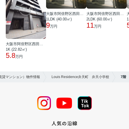
大阪市阿倍野区西田辺町１丁目
大阪市阿倍野区西田辺町１丁目
1LDK (40.00㎡)
2LDK (60.00㎡)
1
9
11
万円
万円
大阪市阿倍野区西田辺町１丁目
1K (22.82㎡)
5.8
万円
（賃貸マンション）物件情報
Louis Residence弁天町 弁天小学校
7階
人気の沿線