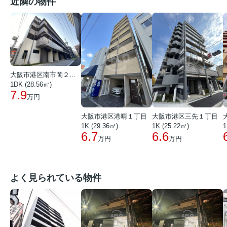
近隣の物件
大阪市港区南市岡２丁目
1DK (28.56㎡)
7.9
万円
大阪市港区港晴１丁目
大阪市港区三先１丁目
1K (29.36㎡)
1K (25.22㎡)
1
6.7
6.6
万円
万円
よく見られている物件