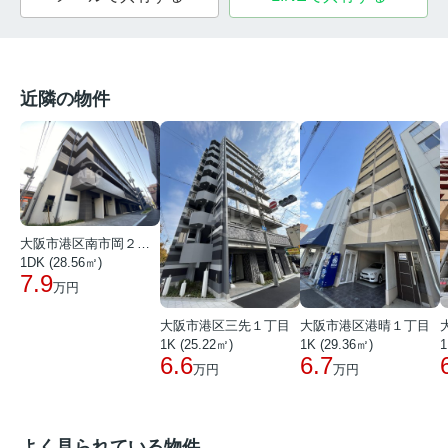
近隣の物件
大阪市港区南市岡２丁目
1DK (28.56㎡)
7.9
万円
大阪市港区三先１丁目
大阪市港区港晴１丁目
1K (25.22㎡)
1K (29.36㎡)
1
6.6
6.7
万円
万円
よく見られている物件