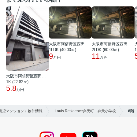
大阪市阿倍野区西田辺町１丁目
大阪市阿倍野区西田辺町１丁目
1LDK (40.00㎡)
2LDK (60.00㎡)
1
9
11
万円
万円
大阪市阿倍野区西田辺町１丁目
1K (22.82㎡)
5.8
万円
（賃貸マンション）物件情報
Louis Residence弁天町 弁天小学校
8階