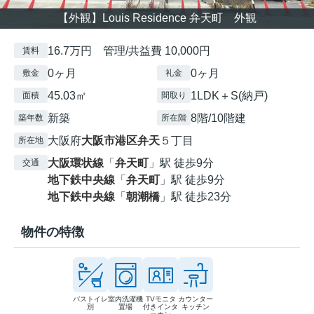
【外観】Louis Residence 弁天町 外観
16.7万円 管理/共益費 10,000円
賃料
0ヶ月
0ヶ月
敷金
礼金
45.03㎡
1LDK＋S(納戸)
面積
間取り
新築
8階/10階建
築年数
所在階
大阪府
大阪市港区
弁天
５丁目
所在地
大阪環状線
「
弁天町
」駅 徒歩9分
交通
地下鉄中央線
「
弁天町
」駅 徒歩9分
地下鉄中央線
「
朝潮橋
」駅 徒歩23分
物件の特徴
バストイレ
室内洗濯機
TVモニタ
カウンター
別
置場
付きインタ
キッチン