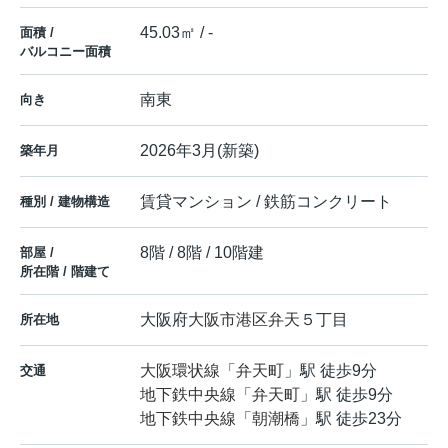
45.03㎡ / -
面積 /
バルコニー面積
南東
向き
2026年3月(新築)
築年月
賃貸マンション / 鉄筋コンクリート
種別 / 建物構造
8階 / 8階 / 10階建
部屋 /
所在階 / 階建て
大阪府
大阪市港区
弁天
５丁目
所在地
大阪環状線
「
弁天町
」駅 徒歩9分
交通
地下鉄中央線
「
弁天町
」駅 徒歩9分
地下鉄中央線
「
朝潮橋
」駅 徒歩23分