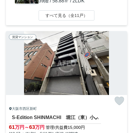
39階 / 58.88㎡ / 2LDK
すべて見る（全11戸）
賃貸マンション
大阪市西区新町
S-Edition SHINMACHI 堀江（東）小学校区
61
63
万円～
万円
管理/共益費15,000円