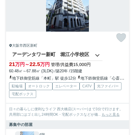
大阪市西区新町
アーデンタワー新町 堀江小学校区
21
22.5
万円～
万円
管理/共益費15,000円
60.48㎡～67.88㎡ (3LDK) /築20年 /15階建
地下鉄御堂筋線「本町」駅 徒歩12分
地下鉄御堂筋線「心斎橋」駅 徒歩14分
駐輪場
オートロック
エレベーター
CATV
光ファイバー
宅配ボックス
日々の暮らしに便利なライフ 西大橋店(スーパー)まで3分で行けます。
共用部にはゴミ出し24時間OK・宅配ボックスなどが備...
もっと見る
募集中の部屋
4階