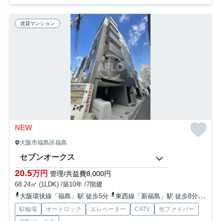
賃貸マンション
NEW
大阪市福島区福島
セブンオークス
20.5
万円
管理/共益費8,000円
68.24㎡ (1LDK) /築10年 /7階建
大阪環状線「福島」駅 徒歩5分
東西線「新福島」駅 徒歩8分
阪神
駐輪場
オートロック
エレベーター
CATV
光ファイバー