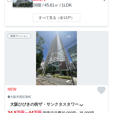
26階 / 45.61㎡ / 1LDK
すべて見る（全13戸）
賃貸マンション
NEW
大阪市西区新町
大阪ひびきの街ザ・サンクタスタワー 堀江小学校区
24.5
44
万円～
万円
管理/共益費20,000円～35,000円