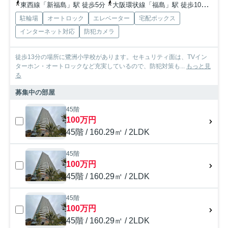
東西線「新福島」駅 徒歩5分
大阪環状線「福島」駅 徒歩10分
京阪
駐輪場
オートロック
エレベーター
宅配ボックス
インターネット対応
防犯カメラ
徒歩13分の場所に鷺洲小学校があります。セキュリティ面は、TVイン
ターホン・オートロックなど充実しているので、防犯対策も...
もっと見
る
募集中の部屋
45階
100万円
45階 / 160.29㎡ / 2LDK
45階
100万円
45階 / 160.29㎡ / 2LDK
45階
100万円
45階 / 160.29㎡ / 2LDK