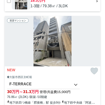
18.5万円
1-3階 / 79.38㎡ / 3LDK
賃貸マンション
NEW
大阪市西区京町堀
F-TERRACE
30
31.3
万円～
万円
管理/共益費15,000円
76.86㎡ (2LDK) /新築 /10階建
地下鉄四つ橋線「肥後橋」駅 徒歩9分
地下鉄中央線「阿波座」駅 徒歩10分