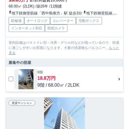
管理/共益費10,000円
68.00㎡ (2LDK) /築26年 /11階建
地下鉄御堂筋線「西中島南方」駅 徒歩3分
地下鉄御堂筋線「新大阪」駅 徒歩10分
駐輪場
オートロック
エレベーター
宅配ボックス
インターネット対応
防犯カメラ
室内設備はバストイレ別・冷房・グリル付などが揃っているので、快適
に過ごしやすいお部屋になります。大量の洗濯物もバルコニー...
もっと
見る
募集中の部屋
9階
18.8万円
9階 / 68.00㎡ / 2LDK
賃貸マンション