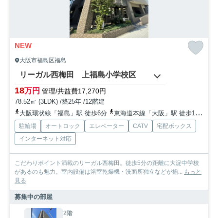
NEW
大阪市福島区福島
リーガル西梅田 上福島小学校区
18
万円
管理/共益費17,270円
78.52㎡ (3LDK) /築25年 /12階建
大阪環状線「福島」駅 徒歩6分
東海道本線「大阪」駅 徒歩10分
地
駐輪場
オートロック
エレベーター
CATV
宅配ボックス
インターネット対応
こだわりポイント満載のリーガル西梅田。徒歩5分の距離に大淀中学校
があるのも魅力。室内設備は浴室乾燥機・洗面所独立などが揃...
もっと
見る
募集中の部屋
2階