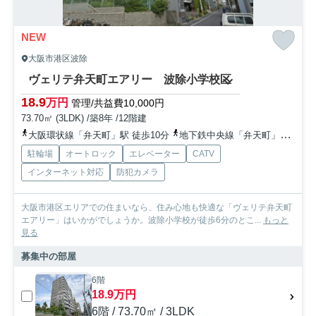
NEW
大阪市港区波除
ヴェリテ弁天町エアリー 波除小学校区
18.9
万円
管理/共益費10,000円
73.70㎡ (3LDK) /築8年 /12階建
大阪環状線「弁天町」駅 徒歩10分
地下鉄中央線「弁天町」駅 徒歩12分
駐輪場
オートロック
エレベーター
CATV
インターネット対応
防犯カメラ
大阪市港区エリアでの住まいなら、住み心地も快適な「ヴェリテ弁天町
エアリー」はいかがでしょうか。波除小学校が徒歩6分のとこ...
もっと
見る
募集中の部屋
6階
18.9万円
6階 / 73.70㎡ / 3LDK