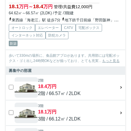
18.1
18.4
万円～
万円
管理/共益費12,000円
64.62㎡～66.57㎡ (2LDK) /予定 /3階建
東西線「海老江」駅 徒歩7分
地下鉄千日前線「野田阪神」駅 徒歩7分
オートロック
エレベーター
CATV
宅配ボックス
インターネット対応
防犯カメラ
新築
歩いて330mの場所に、食品館アプロがあります。共用部には宅配ボッ
クス・ゴミ出し24時間OKなどが揃っており、とても充実...
もっと見る
募集中の部屋
2階
18.4万円
2階 / 66.57㎡ / 2LDK
3階
18.1万円
3階 / 66.12㎡ / 2LDK