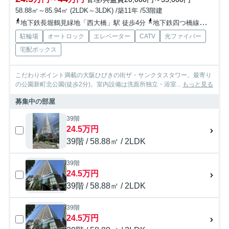
58.88㎡～85.94㎡ (2LDK～3LDK) /築11年 /53階建
地下鉄長堀鶴見緑地「西大橋」駅 徒歩4分
地下鉄四つ橋線「四ツ橋」駅 徒歩6分
駐輪場
オートロック
エレベーター
CATV
光ファイバー
宅配ボックス
こだわりポイント満載の大阪ひびきの街ザ・サンクタスタワー。最寄り
の公園新町北公園(徒歩2分)。室内設備は洗面所独立・浴室...
もっと見る
募集中の部屋
39階
24.5万円
39階 / 58.88㎡ / 2LDK
39階
24.5万円
39階 / 58.88㎡ / 2LDK
39階
24.5万円