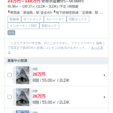
23
110
万円～
万円
管理/共益費0円～50,000円
45.98㎡～100.37㎡ (1LDK～3LDK) /予定 /46階建
東西線「新福島」駅 徒歩4分
地下鉄御堂筋線「淀屋橋」駅 徒歩18分
駐輪場
オートロック
エレベーター
宅配ボックス
インターネット対応
防犯カメラ
新築
「シエリアタワー中之島」のここがイチオシ。ファミリーマート 福島二
丁目店まで徒歩2分と近場にコンビニがあるのもポイント。...
もっと見
る
募集中の部屋
6階
26万円
6階 / 55.00㎡ / 2LDK
6階
26万円
6階 / 55.00㎡ / 2LDK
6階