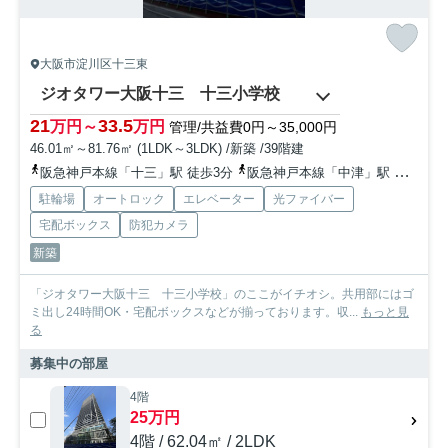
大阪市淀川区十三東
ジオタワー大阪十三 十三小学校
21
33.5
万円～
万円
管理/共益費0円～35,000円
46.01㎡～81.76㎡ (1LDK～3LDK) /新築 /39階建
阪急神戸本線「十三」駅 徒歩3分
阪急神戸本線「中津」駅 徒歩17分
駐輪場
オートロック
エレベーター
光ファイバー
宅配ボックス
防犯カメラ
新築
「ジオタワー大阪十三 十三小学校」のここがイチオシ。共用部にはゴ
ミ出し24時間OK・宅配ボックスなどが揃っております。収...
もっと見
る
募集中の部屋
4階
25万円
4階 / 62.04㎡ / 2LDK