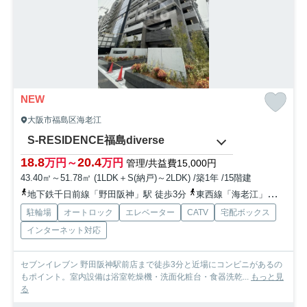
NEW
大阪市福島区海老江
S-RESIDENCE福島diverse
18.8
20.4
万円～
万円
管理/共益費15,000円
43.40㎡～51.78㎡ (1LDK＋S(納戸)～2LDK) /築1年 /15階建
地下鉄千日前線「野田阪神」駅 徒歩3分
東西線「海老江」駅 徒歩2分
駐輪場
オートロック
エレベーター
CATV
宅配ボックス
インターネット対応
セブンイレブン 野田阪神駅前店まで徒歩3分と近場にコンビニがあるの
もポイント。室内設備は浴室乾燥機・洗面化粧台・食器洗乾...
もっと見
る