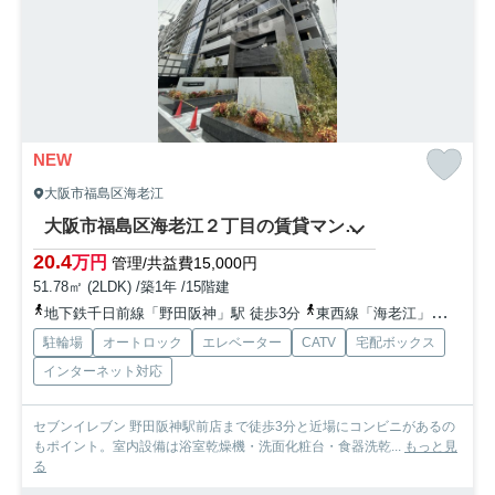
NEW
大阪市福島区海老江
大阪市福島区海老江２丁目の賃貸マンション
20.4
万円
管理/共益費15,000円
51.78㎡ (2LDK) /築1年 /15階建
地下鉄千日前線「野田阪神」駅 徒歩3分
東西線「海老江」駅 徒歩2分
駐輪場
オートロック
エレベーター
CATV
宅配ボックス
インターネット対応
セブンイレブン 野田阪神駅前店まで徒歩3分と近場にコンビニがあるの
もポイント。室内設備は浴室乾燥機・洗面化粧台・食器洗乾...
もっと見
る