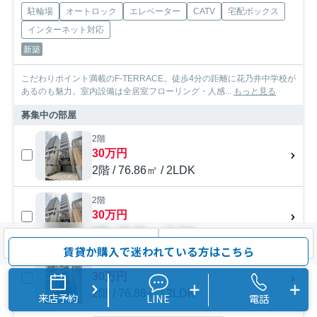
駐輪場
オートロック
エレベーター
CATV
宅配ボックス
インターネット対応
新築
こだわりポイント満載のF-TERRACE。徒歩4分の距離に花乃井中学校が
あるのも魅力。室内設備は全居室フローリング・人感...
もっと見る
募集中の部屋
2階
30万円
2階 / 76.86㎡ / 2LDK
2階
30万円
2階 / 76.86㎡ / 2LDK
検索条件を変更
まとめてお問い合わせ
賃貸か購入で迷われている方はこちら
2階
30万円
2階 / 76.86㎡ / 2LDK
来店予約
LINE
電話