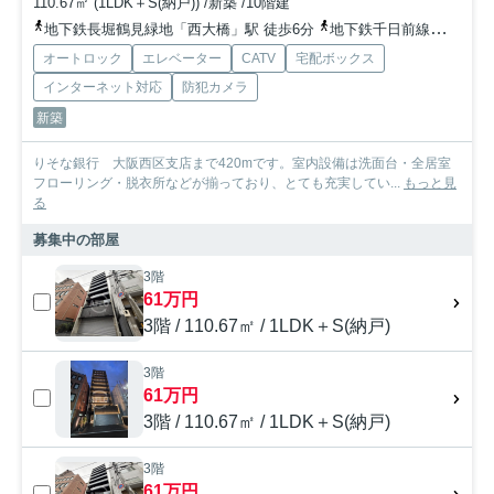
110.67㎡ (1LDK＋S(納戸)) /新築 /10階建
地下鉄長堀鶴見緑地「西大橋」駅 徒歩6分
地下鉄千日前線「阿波座」駅 徒歩8分
オートロック
エレベーター
CATV
宅配ボックス
インターネット対応
防犯カメラ
新築
りそな銀行 大阪西区支店まで420mです。室内設備は洗面台・全居室
フローリング・脱衣所などが揃っており、とても充実してい...
もっと見
る
募集中の部屋
3階
61万円
3階 / 110.67㎡ / 1LDK＋S(納戸)
3階
61万円
3階 / 110.67㎡ / 1LDK＋S(納戸)
3階
61万円