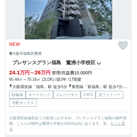
NEW
大阪市福島区鷺洲
プレサンスグラン福島 鷺洲小学校区
24.1
26
万円～
万円
管理/共益費10,000円
65.44㎡～70.16㎡ (2LDK) /築3年 /17階建
大阪環状線「福島」駅 徒歩5分
東西線「新福島」駅 徒歩7分
阪神
駐輪場
オートロック
エレベーター
CATV
光ファイバー
宅配ボックス
大阪環状線福島近くの新居におすすめ、プレサンスグラン福島の物件情
報。こちらの物件は鷺洲小学校が260m以内にあります。室...
もっと見
る