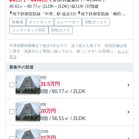
45.61㎡～80.77㎡ (1LDK～2LDK) /築11年 /37階建
地下鉄御堂筋線「中津」駅 徒歩1分
地下鉄御堂筋線「梅田」駅 徒歩9分
駐輪場
オートロック
エレベーター
宅配ボックス
インターネット対応
防犯カメラ
中津相愛幼稚園まで徒歩3分なので、送り迎えも楽です。室内設備は追
い焚き・洗面台など豊富に揃っており、過ごしやすいお部屋に...
もっと
見る
募集中の部屋
6階
31.5万円
6階 / 80.77㎡ / 2LDK
8階
20万円
8階 / 56.51㎡ / 2LDK
26階
22万円