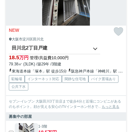
NEW
大阪市淀川区田川北
田川北2丁目戸建
18.5
万円
管理/共益費10,000円
79.38㎡ (3LDK) /築29年 /3階建
東海道本線「塚本」駅 徒歩15分
阪急神戸本線「神崎川」駅 徒歩18分
駐輪場
インターネット対応
閑静な住宅地
バイク置場あり
公共下水
セブン-イレブン 大阪田川3丁目店まで徒歩4分と近場にコンビニがある
のもポイント。顔が見える安心のTVインターホン付きで...
もっと見る
募集中の部屋
1-3階