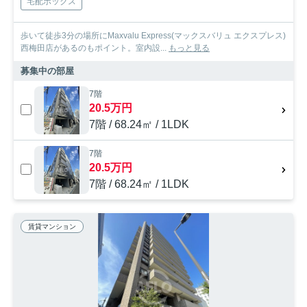
宅配ボックス
歩いて徒歩3分の場所にMaxvalu Express(マックスバリュ エクスプレス)
西梅田店があるのもポイント。室内設...
もっと見る
募集中の部屋
7階
20.5万円
7階 / 68.24㎡ / 1LDK
7階
20.5万円
7階 / 68.24㎡ / 1LDK
賃貸マンション