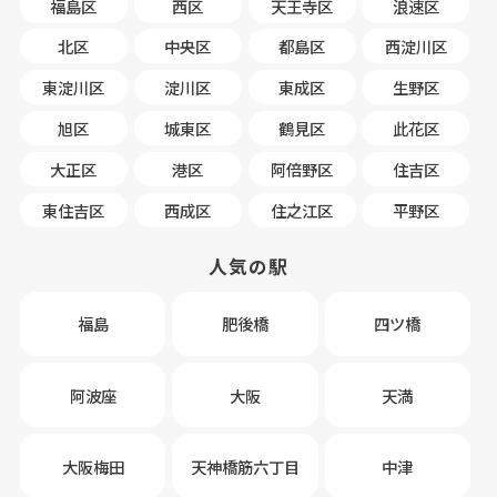
福島区
西区
天王寺区
浪速区
北区
中央区
都島区
西淀川区
東淀川区
淀川区
東成区
生野区
旭区
城東区
鶴見区
此花区
大正区
港区
阿倍野区
住吉区
東住吉区
西成区
住之江区
平野区
人気の駅
福島
肥後橋
四ツ橋
阿波座
大阪
天満
大阪梅田
天神橋筋六丁目
中津