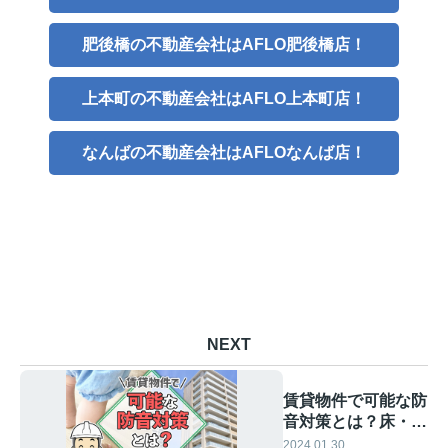
肥後橋の不動産会社はAFLO肥後橋店！
上本町の不動産会社はAFLO上本町店！
なんばの不動産会社はAFLOなんば店！
NEXT
賃貸物件で可能な防
音対策とは？床・
壁・天井の3か所に
2024.01.30