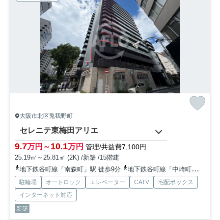
大阪市北区兎我野町
セレニテ東梅田アリエ
9.7
10.1
万円～
万円
管理/共益費7,100円
25.19㎡～25.81㎡ (2K) /新築 /15階建
地下鉄谷町線「南森町」駅 徒歩9分
地下鉄谷町線「中崎町」駅 徒歩9分
駐輪場
オートロック
エレベーター
CATV
宅配ボックス
インターネット対応
新築