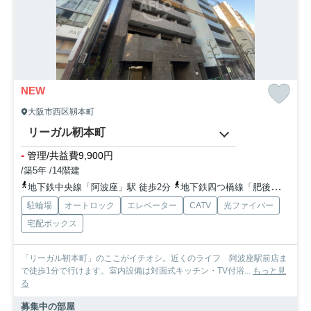
NEW
大阪市西区靱本町
リーガル靭本町
-
管理/共益費9,900円
/築5年 /14階建
地下鉄中央線「阿波座」駅 徒歩2分
地下鉄四つ橋線「肥後橋」駅 徒歩18分
駐輪場
オートロック
エレベーター
CATV
光ファイバー
宅配ボックス
「リーガル靭本町」のここがイチオシ。近くのライフ 阿波座駅前店ま
で徒歩1分で行けます。室内設備は対面式キッチン・TV付浴...
もっと見
る
募集中の部屋