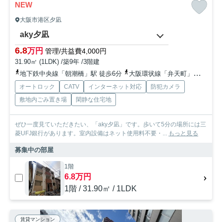
NEW
大阪市港区夕凪
aky夕凪
6.8
万円
管理/共益費4,000円
31.90㎡ (1LDK) /築9年 /3階建
地下鉄中央線「朝潮橋」駅 徒歩6分
大阪環状線「弁天町」駅 徒歩16分
オートロック
CATV
インターネット対応
防犯カメラ
敷地内ごみ置き場
閑静な住宅地
ぜひ一度見ていただきたい、「aky夕凪」です。歩いて5分の場所には三
菱UFJ銀行があります。室内設備はネット使用料不要・...
もっと見る
募集中の部屋
1階
6.8万円
1階 / 31.90㎡ / 1LDK
賃貸マンション