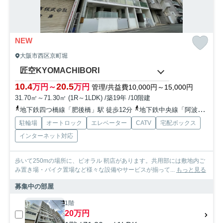
NEW
大阪市西区京町堀
匠空KYOMACHIBORI
10.4
20.5
万円～
万円
管理/共益費10,000円～15,000円
31.70㎡～71.30㎡ (1R～1LDK) /築19年 /10階建
地下鉄四つ橋線「肥後橋」駅 徒歩12分
地下鉄中央線「阿波座」駅 徒歩5分
駐輪場
オートロック
エレベーター
CATV
宅配ボックス
インターネット対応
歩いて250mの場所に、ビオラル 靭店があります。共用部には敷地内ご
み置き場・バイク置場など様々な設備やサービスが揃って...
もっと見る
募集中の部屋
1階
20万円