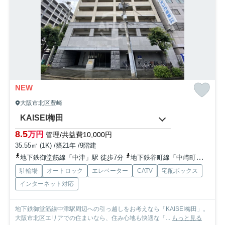
NEW
大阪市北区豊崎
KAISEI梅田
8.5
万円
管理/共益費10,000円
35.55㎡ (1K) /築21年 /9階建
地下鉄御堂筋線「中津」駅 徒歩7分
地下鉄谷町線「中崎町」駅 徒歩13分
駐輪場
オートロック
エレベーター
CATV
宅配ボックス
インターネット対応
地下鉄御堂筋線中津駅周辺への引っ越しをお考えなら「KAISEI梅田」。
大阪市北区エリアでの住まいなら、住み心地も快適な「...
もっと見る