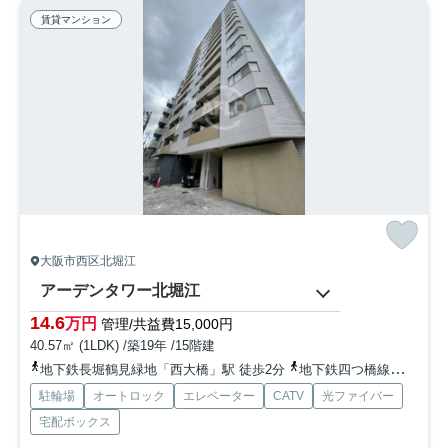
賃貸マンション
大阪市西区北堀江
アーデンタワー北堀江
14.6
万円
管理/共益費15,000円
40.57㎡ (1LDK) /築19年 /15階建
地下鉄長堀鶴見緑地「西大橋」駅 徒歩2分
地下鉄四つ橋線「四ツ橋」駅 徒歩4分
駐輪場
オートロック
エレベーター
CATV
光ファイバー
宅配ボックス