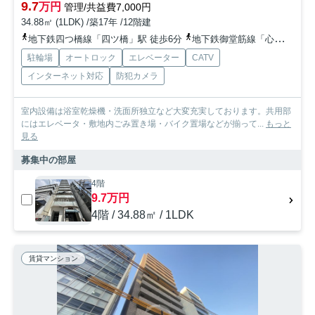
9.7
万円
管理/共益費7,000円
34.88㎡ (1LDK) /築17年 /12階建
地下鉄四つ橋線「四ツ橋」駅 徒歩6分
地下鉄御堂筋線「心斎橋」駅 徒歩8分
駐輪場
オートロック
エレベーター
CATV
インターネット対応
防犯カメラ
室内設備は浴室乾燥機・洗面所独立など大変充実しております。共用部
にはエレベータ・敷地内ごみ置き場・バイク置場などが揃って...
もっと
見る
募集中の部屋
4階
9.7万円
4階 / 34.88㎡ / 1LDK
賃貸マンション