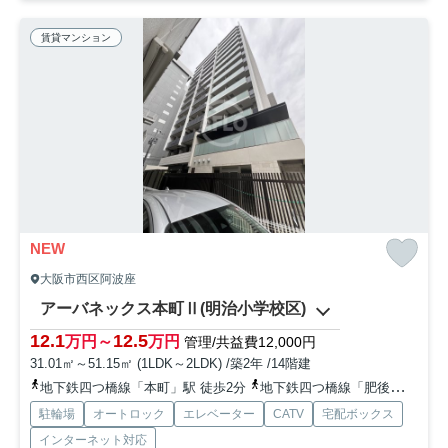
賃貸マンション
NEW
大阪市西区阿波座
アーバネックス本町Ⅱ(明治小学校区)
12.1
12.5
万円～
万円
管理/共益費12,000円
31.01㎡～51.15㎡ (1LDK～2LDK) /築2年 /14階建
地下鉄四つ橋線「本町」駅 徒歩2分
地下鉄四つ橋線「肥後橋」駅 徒歩15分
駐輪場
オートロック
エレベーター
CATV
宅配ボックス
インターネット対応