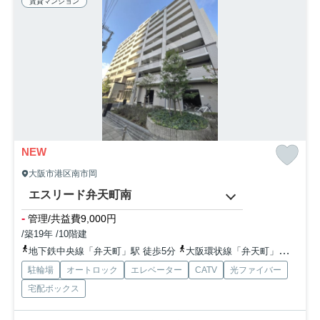
賃貸マンション
NEW
大阪市港区南市岡
エスリード弁天町南
-
管理/共益費9,000円
/築19年 /10階建
地下鉄中央線「弁天町」駅 徒歩5分
大阪環状線「弁天町」駅 徒歩5分
駐輪場
オートロック
エレベーター
CATV
光ファイバー
宅配ボックス