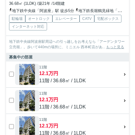
36.68㎡ (1LDK) /築21年 /14階建
地下鉄中央線「阿波座」駅 徒歩5分
地下鉄長堀鶴見緑地「西長堀」駅 徒歩7分
駐輪場
オートロック
エレベーター
CATV
宅配ボックス
インターネット対応
地下鉄中央線阿波座駅周辺への引っ越しをお考えなら「アーデンタワー
立売堀」。歩いて440mの場所に、ミニエル 西本町店があ...
もっと見る
募集中の部屋
11階
12.1万円
11階 / 36.68㎡ / 1LDK
11階
12.1万円
11階 / 36.68㎡ / 1LDK
11階
12.1万円
11階 / 36.68㎡ / 1LDK