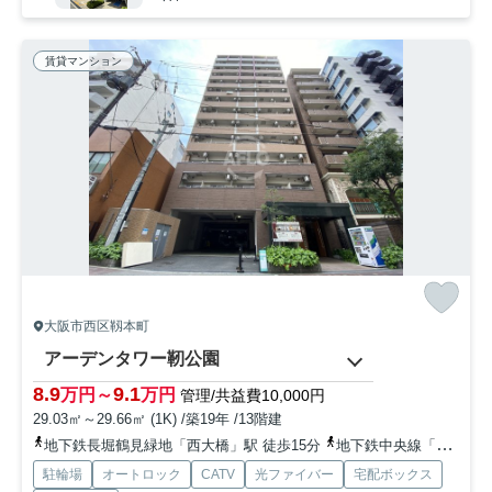
賃貸マンション
大阪市西区靱本町
アーデンタワー靭公園
8.9
9.1
万円～
万円
管理/共益費10,000円
29.03㎡～29.66㎡ (1K) /築19年 /13階建
地下鉄長堀鶴見緑地「西大橋」駅 徒歩15分
地下鉄中央線「阿波座」駅 徒歩2分
駐輪場
オートロック
CATV
光ファイバー
宅配ボックス