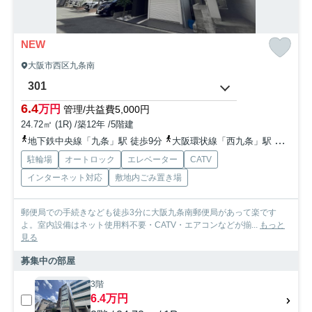
NEW
大阪市西区九条南
301
6.4
万円
管理/共益費5,000円
24.72㎡ (1R) /築12年 /5階建
地下鉄中央線「九条」駅 徒歩9分
大阪環状線「西九条」駅 徒歩12分
駐輪場
オートロック
エレベーター
CATV
インターネット対応
敷地内ごみ置き場
郵便局での手続きなども徒歩3分に大阪九条南郵便局があって楽です
よ。室内設備はネット使用料不要・CATV・エアコンなどが揃...
もっと
見る
募集中の部屋
3階
6.4万円