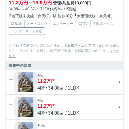
11.2
13.9
万円～
万円
管理/共益費10,000円
34.08㎡～40.32㎡ (1LDK) /築2年 /15階建
地下鉄中央線「弁天町」駅 徒歩10分
大阪環状線「弁天町」駅 徒歩10分
駐輪場
オートロック
エレベーター
CATV
宅配ボックス
インターネット対応
こだわりで選びたい方におすすめ。大阪市港区エリアで住まいをお探し
なら「プレジオ弁天町」。地下鉄中央線弁天町駅周辺への引っ...
もっと
見る
募集中の部屋
4階
11.2万円
4階 / 34.08㎡ / 1LDK
4階
11.2万円
4階 / 34.08㎡ / 1LDK
10階