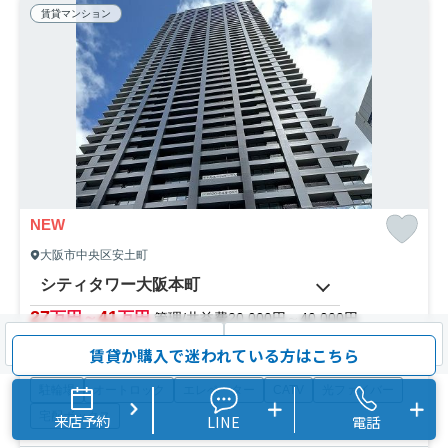
賃貸マンション
NEW
大阪市中央区安土町
シティタワー大阪本町
27
41
万円～
万円
管理/共益費20,000円～40,000円
53.28㎡～66.24㎡ (2LDK～3LDK) /築4年 /48階建
検索条件を変更
まとめてお問い合わせ
賃貸か購入で迷われている方はこちら
地下鉄御堂筋線「本町」駅 徒歩5分
地下鉄御堂筋線「淀屋橋」駅 徒歩13分
駐輪場
オートロック
エレベーター
CATV
光ファイバー
宅配ボックス
来店予約
LINE
電話