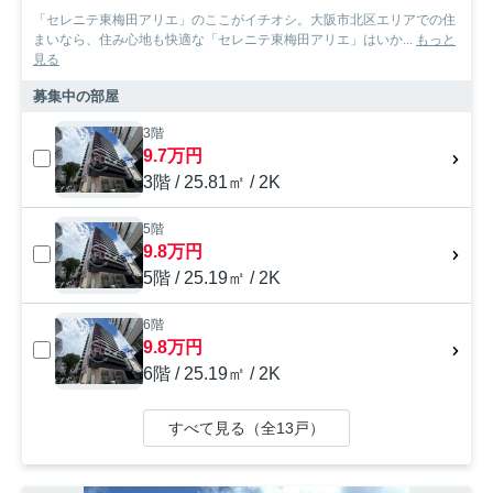
「セレニテ東梅田アリエ」のここがイチオシ。大阪市北区エリアでの住
まいなら、住み心地も快適な「セレニテ東梅田アリエ」はいか...
もっと
見る
募集中の部屋
3階
9.7万円
3階 / 25.81㎡ / 2K
5階
9.8万円
5階 / 25.19㎡ / 2K
6階
9.8万円
6階 / 25.19㎡ / 2K
すべて見る（全13戸）