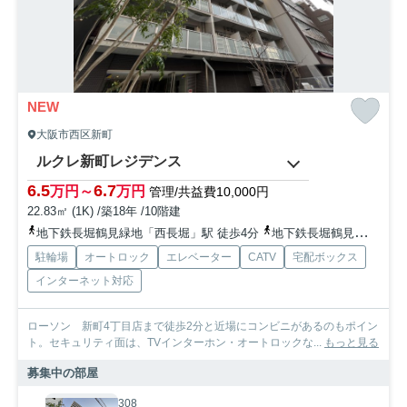
NEW
大阪市西区新町
ルクレ新町レジデンス
6.5
6.7
万円～
万円
管理/共益費10,000円
22.83㎡ (1K) /築18年 /10階建
地下鉄長堀鶴見緑地「西長堀」駅 徒歩4分
地下鉄長堀鶴見緑地「西大橋」駅 徒歩10分
駐輪場
オートロック
エレベーター
CATV
宅配ボックス
インターネット対応
ローソン 新町4丁目店まで徒歩2分と近場にコンビニがあるのもポイン
ト。セキュリティ面は、TVインターホン・オートロックな...
もっと見る
募集中の部屋
308