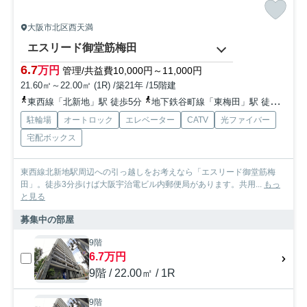
大阪市北区西天満
エスリード御堂筋梅田
6.7
万円
管理/共益費10,000円～11,000円
21.60㎡～22.00㎡ (1R) /築21年 /15階建
東西線「北新地」駅 徒歩5分
地下鉄谷町線「東梅田」駅 徒歩6分
駐輪場
オートロック
エレベーター
CATV
光ファイバー
宅配ボックス
東西線北新地駅周辺への引っ越しをお考えなら「エスリード御堂筋梅
田」。徒歩3分歩けば大阪宇治電ビル内郵便局があります。共用...
もっ
と見る
募集中の部屋
9階
6.7万円
9階 / 22.00㎡ / 1R
9階