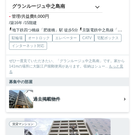
グランルージュ中之島南
-
管理/共益費8,000円
/築16年 /15階建
地下鉄四つ橋線「肥後橋」駅 徒歩5分
京阪電鉄中之島線「中之島」駅 徒歩7分
駐輪場
オートロック
エレベーター
CATV
宅配ボックス
インターネット対応
ぜひ一度見ていただきたい、「グランルージュ中之島南」です。家から
141mの場所に大阪江戸堀郵便局があります。収納はシュー...
もっと見
る
募集中の部屋
過去掲載物件
賃貸マンション