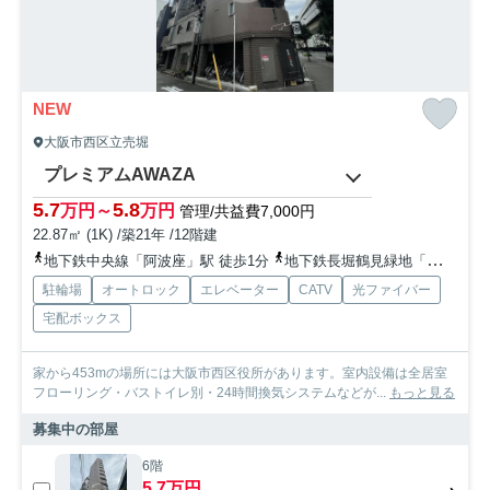
NEW
大阪市西区立売堀
プレミアムAWAZA
5.7
5.8
万円～
万円
管理/共益費7,000円
22.87㎡ (1K) /築21年 /12階建
地下鉄中央線「阿波座」駅 徒歩1分
地下鉄長堀鶴見緑地「西長堀」駅 徒歩6分
駐輪場
オートロック
エレベーター
CATV
光ファイバー
宅配ボックス
家から453mの場所には大阪市西区役所があります。室内設備は全居室
フローリング・バストイレ別・24時間換気システムなどが...
もっと見る
募集中の部屋
6階
5.7万円