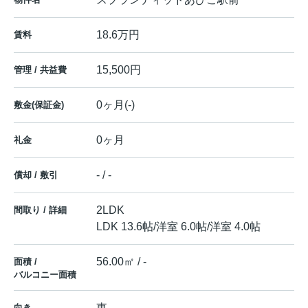
18.6万円
賃料
15,500円
管理 / 共益費
0ヶ月(-)
敷金(保証金)
0ヶ月
礼金
- / -
償却 / 敷引
2LDK
間取り / 詳細
LDK 13.6帖
/
洋室 6.0帖
/
洋室 4.0帖
56.00㎡ / -
面積 /
バルコニー面積
東
向き