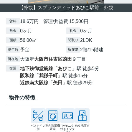
【外観】スプランディッドあびこ駅前 外観
18.6万円 管理/共益費 15,500円
賃料
0ヶ月
0ヶ月
敷金
礼金
56.00㎡
2LDK
面積
間取り
予定
2階/15階建
築年数
所在階
大阪府
大阪市住吉区
苅田
９丁目
所在地
地下鉄御堂筋線
「
あびこ
」駅 徒歩5分
交通
阪和線
「
我孫子町
」駅 徒歩15分
近鉄南大阪線
「
矢田
」駅 徒歩29分
物件の特徴
バストイレ
室内洗濯機
TVモニタ
独立洗面台
別
置場
付きインタ