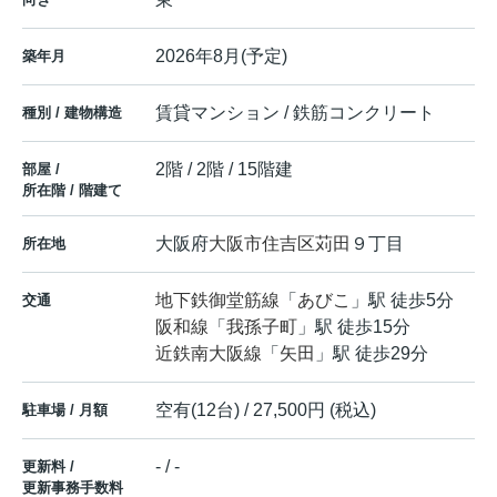
2026年8月(予定)
築年月
賃貸マンション / 鉄筋コンクリート
種別 / 建物構造
2階 / 2階 / 15階建
部屋 /
所在階 / 階建て
大阪府
大阪市住吉区
苅田
９丁目
所在地
地下鉄御堂筋線
「
あびこ
」駅 徒歩5分
交通
阪和線
「
我孫子町
」駅 徒歩15分
近鉄南大阪線
「
矢田
」駅 徒歩29分
空有(12台) / 27,500円 (税込)
駐車場 / 月額
- / -
更新料 /
更新事務手数料