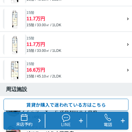
15階
11.7万円
15階 / 33.00㎡ / 1LDK
15階
11.7万円
15階 / 33.00㎡ / 1LDK
15階
16.6万円
15階 / 45.10㎡ / 2LDK
周辺施設
賃貸か購入で迷われている方はこちら
コンビニエンスストア
ファミリーマート 住吉苅田五丁目店
262ｍ（4分）
来店予約
LINE
電話
ドラッグストア