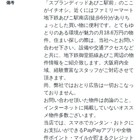
「スプランディッドあびこ駅前」のここ
備考
がイチオシ。近くにはファミリーマート
地下鉄あびこ駅南店(徒歩6分)がありち
ょっとした買い物に便利です。とてもゆ
とりのある環境が魅力の月18.6万円の物
件。住まい探しの際は、当社へとお問い
合わせ下さい。設備や交通アクセスなど
と共に、地下鉄御堂筋線あびこ周辺の物
件情報をご紹介致します。大阪府内全
域、経験豊富なスタッフがご対応させて
頂きます。
尚、弊社ではおとり広告は一切おこなっ
ておりません。
お問い合わせ頂いた物件は勿論のこと、
インターネットに掲載していないオスス
メ物件多数ございます。
当店では、スマホでカンタン・おトクに
お支払いができるPayPayアプリや全物
件ポイント・マイルが貯まるクレジット