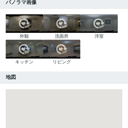
パノラマ画像
外観
洗面所
洋室
キッチン
リビング
地図