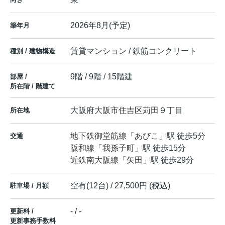
2026年8月(予定)
築年月
賃貸マンション / 鉄筋コンクリート
種別 / 建物構造
9階 / 9階 / 15階建
部屋 /
所在階 / 階建て
大阪府
大阪市住吉区
苅田
９丁目
所在地
地下鉄御堂筋線
「
あびこ
」駅 徒歩5分
交通
阪和線
「
我孫子町
」駅 徒歩15分
近鉄南大阪線
「
矢田
」駅 徒歩29分
空有(12台) / 27,500円 (税込)
駐車場 / 月額
- / -
更新料 /
更新事務手数料