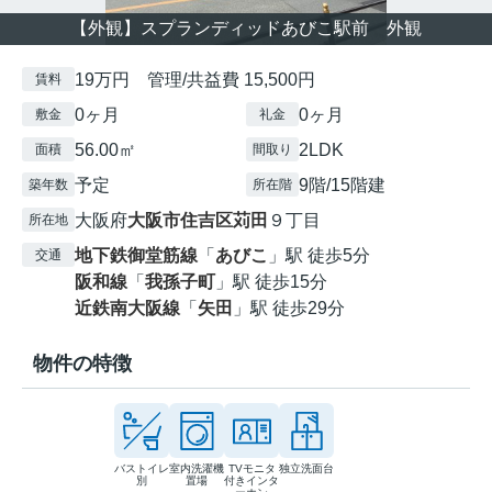
【外観】スプランディッドあびこ駅前 外観
19万円 管理/共益費 15,500円
賃料
0ヶ月
0ヶ月
敷金
礼金
56.00㎡
2LDK
面積
間取り
予定
9階/15階建
築年数
所在階
大阪府
大阪市住吉区
苅田
９丁目
所在地
地下鉄御堂筋線
「
あびこ
」駅 徒歩5分
交通
阪和線
「
我孫子町
」駅 徒歩15分
近鉄南大阪線
「
矢田
」駅 徒歩29分
物件の特徴
バストイレ
室内洗濯機
TVモニタ
独立洗面台
別
置場
付きインタ