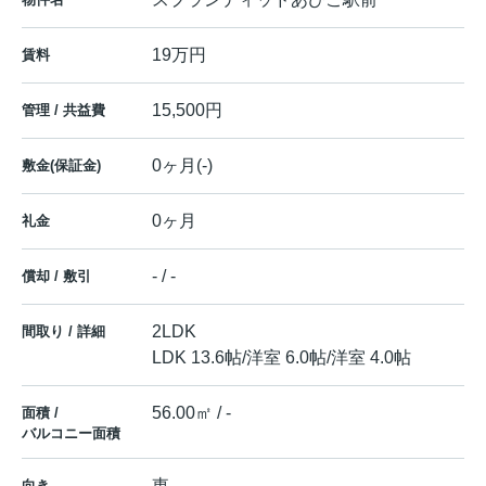
19万円
賃料
15,500円
管理 / 共益費
0ヶ月(-)
敷金(保証金)
0ヶ月
礼金
- / -
償却 / 敷引
2LDK
間取り / 詳細
LDK 13.6帖
/
洋室 6.0帖
/
洋室 4.0帖
56.00㎡ / -
面積 /
バルコニー面積
東
向き