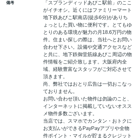
「スプランディッドあびこ駅前」のここ
備考
がイチオシ。近くにはファミリーマート
地下鉄あびこ駅南店(徒歩6分)がありち
ょっとした買い物に便利です。とてもゆ
とりのある環境が魅力の月18.6万円の物
件。住まい探しの際は、当社へとお問い
合わせ下さい。設備や交通アクセスなど
と共に、地下鉄御堂筋線あびこ周辺の物
件情報をご紹介致します。大阪府内全
域、経験豊富なスタッフがご対応させて
頂きます。
尚、弊社ではおとり広告は一切おこなっ
ておりません。
お問い合わせ頂いた物件は勿論のこと、
インターネットに掲載していないオスス
メ物件多数ございます。
当店では、スマホでカンタン・おトクに
お支払いができるPayPayアプリや全物
件ポイント・マイルが貯まるクレジット