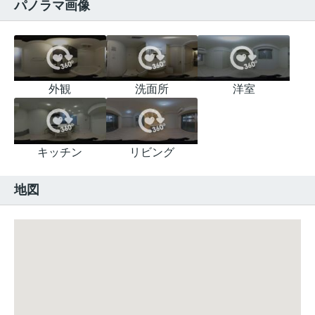
パノラマ画像
外観
洗面所
洋室
キッチン
リビング
地図