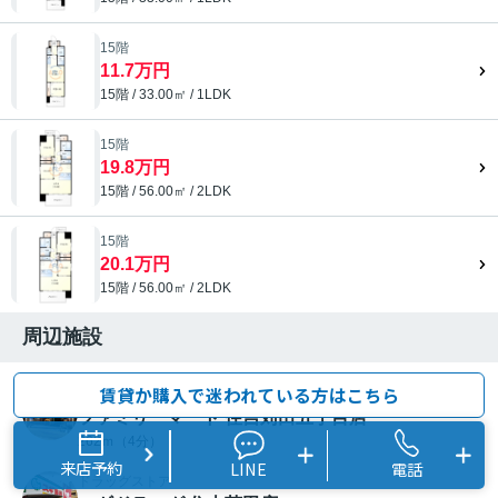
15階
11.7万円
15階 / 33.00㎡ / 1LDK
15階
19.8万円
15階 / 56.00㎡ / 2LDK
15階
20.1万円
15階 / 56.00㎡ / 2LDK
周辺施設
賃貸か購入で迷われている方はこちら
コンビニエンスストア
ファミリーマート 住吉苅田五丁目店
262ｍ（4分）
来店予約
LINE
電話
ドラッグストア