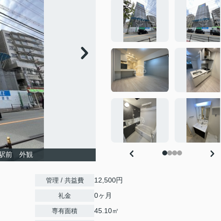
駅前 外観
12,500円
管理 / 共益費
0ヶ月
礼金
45.10㎡
専有面積