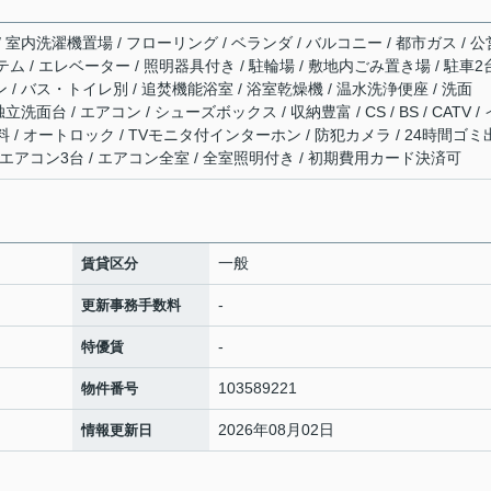
/ 室内洗濯機置場 / フローリング / ベランダ / バルコニー / 都市ガス / 公
テム / エレベーター / 照明器具付き / 駐輪場 / 敷地内ごみ置き場 / 駐車2
 / バス・トイレ別 / 追焚機能浴室 / 浴室乾燥機 / 温水洗浄便座 / 洗面
立洗面台 / エアコン / シューズボックス / 収納豊富 / CS / BS / CATV /
/ オートロック / TVモニタ付インターホン / 防犯カメラ / 24時間ゴミ
 / エアコン3台 / エアコン全室 / 全室照明付き / 初期費用カード決済可
一般
賃貸区分
-
更新事務手数料
-
特優賃
103589221
物件番号
2026年08月02日
情報更新日