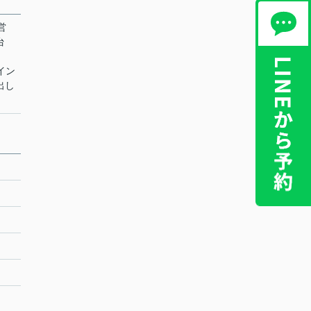
営
台
 イン
出し