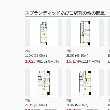
スプランディッドあびこ駅前の他の部屋
2階
2階
2
1LDK (33.00㎡)
2LDK (45.10㎡)
1
10.2
15.1
1
万円(
1.02
万円/坪)
万円(
1.11
万円/坪)
2階
3階
3
2LDK (56.00㎡)
2LDK (56.00㎡)
1