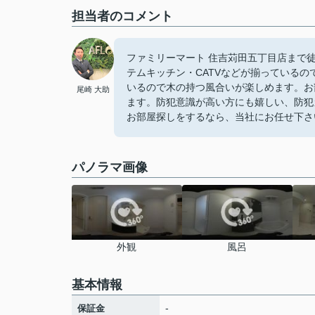
担当者のコメント
ファミリーマート 住吉苅田五丁目店まで
テムキッチン・CATVなどが揃っている
いるので木の持つ風合いが楽しめます。お
尾崎 大助
ます。防犯意識が高い方にも嬉しい、防犯
お部屋探しをするなら、当社にお任せ下さ
パノラマ画像
外観
風呂
基本情報
-
保証金