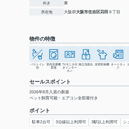
東
向き
大阪府
大阪市住吉区
苅田
９丁目
所在地
物件の特徴
バストイレ
室内洗濯機
TVモニタ付
独立洗面台
浴室乾燥機
オートロッ
別
置場
きインター
ク
ホン
セールスポイント
2026年8月入居の新築
ペット飼育可能・エアコン全部屋付き
ポイント
駐車2台可
3沿線以上利用可
3駅以上利用可
シ