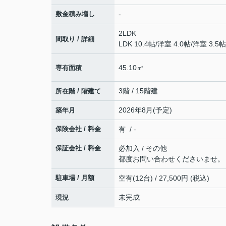
敷金積み増し
-
2LDK
間取り / 詳細
LDK 10.4帖
/
洋室 4.0帖
/
洋室 3.5帖
45.10㎡
専有面積
3階 / 15階建
所在階 / 階建て
2026年8月(予定)
築年月
保険会社 / 料金
有 / -
保証会社 / 料金
必加入 / その他
都度お問い合わせくださいませ。
駐車場 / 月額
空有(12台) / 27,500円 (税込)
未完成
現況