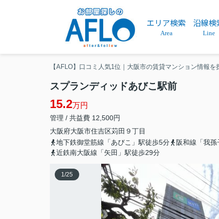
エリア検索
沿線検
Area
Line
【AFLO】口コミ人気1位｜大阪市の賃貸マンション情報を
スプランディッドあびこ駅前
15.2
万円
管理 / 共益費 12,500円
大阪府
大阪市住吉区
苅田
９丁目
地下鉄御堂筋線「あびこ」駅徒歩5分
阪和線「我孫
近鉄南大阪線「矢田」駅徒歩29分
1
/
25