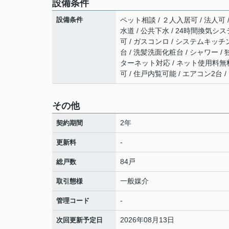
設備条件
設備条件
ペット相談 / ２人入居可 / 法人可 
水道 / 公共下水 / 24時間換気シス
可 / ガスコンロ / システムキッチン
台 / 洗髪洗面化粧台 / シャワー / 独
ターネット対応 / ネット使用料無料 
可 / 住戸内覧可能 / エアコン2台
その他
2年
契約期間
-
更新料
84戸
総戸数
一般媒介
取引態様
-
管理コード
2026年08月13日
次回更新予定日