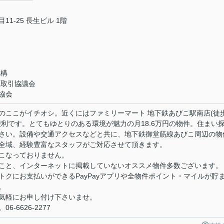
1-25 長生ビル 1階
機構
正取引協議会
協会
のここがイチオシ。近くにはファミリーマート 地下鉄あびこ駅南店(徒
利です。とてもゆとりのある環境が魅力の月18.6万円の物件。住まい
さい。設備や交通アクセスなどと共に、地下鉄御堂筋線あびこ周辺の物
全域、経験豊富なスタッフがご対応させて頂きます。
こなっておりません。
こと、インターネットに掲載していないオススメ物件多数ございます。
クにお支払いができるPayPayアプリや全物件ポイント・マイルが貯
。
気軽にお申し付け下さいませ。
-6626-2277