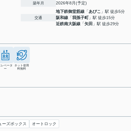
2026年8月(予定)
築年月
地下鉄御堂筋線
「
あびこ
」駅 徒歩5分
阪和線
「
我孫子町
」駅 徒歩15分
交通
近鉄南大阪線
「
矢田
」駅 徒歩29分
エレベータ
ネット使用
ー
料無料
ューズボックス
オートロック