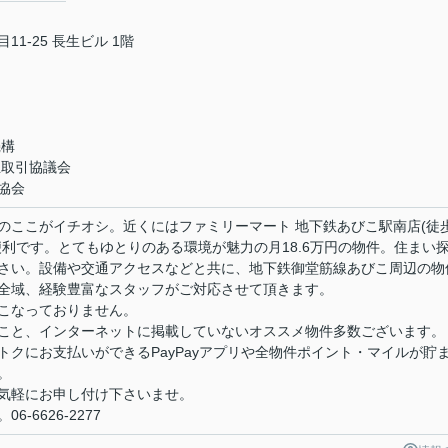
1-25 長生ビル 1階
機構
正取引協議会
協会
のここがイチオシ。近くにはファミリーマート 地下鉄あびこ駅南店(徒
利です。とてもゆとりのある環境が魅力の月18.6万円の物件。住まい
さい。設備や交通アクセスなどと共に、地下鉄御堂筋線あびこ周辺の物
全域、経験豊富なスタッフがご対応させて頂きます。
こなっておりません。
こと、インターネットに掲載していないオススメ物件多数ございます。
クにお支払いができるPayPayアプリや全物件ポイント・マイルが貯
。
気軽にお申し付け下さいませ。
-6626-2277