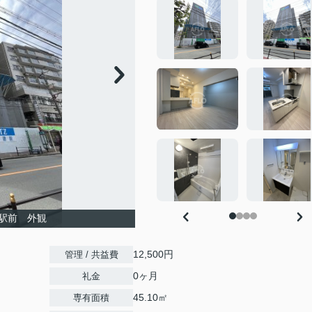
駅前 外観
12,500円
管理 / 共益費
0ヶ月
礼金
45.10㎡
専有面積