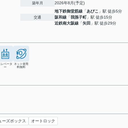
2026年8月(予定)
築年月
地下鉄御堂筋線
「
あびこ
」駅 徒歩5分
阪和線
「
我孫子町
」駅 徒歩15分
交通
近鉄南大阪線
「
矢田
」駅 徒歩29分
エレベータ
ネット使用
ー
料無料
ューズボックス
オートロック