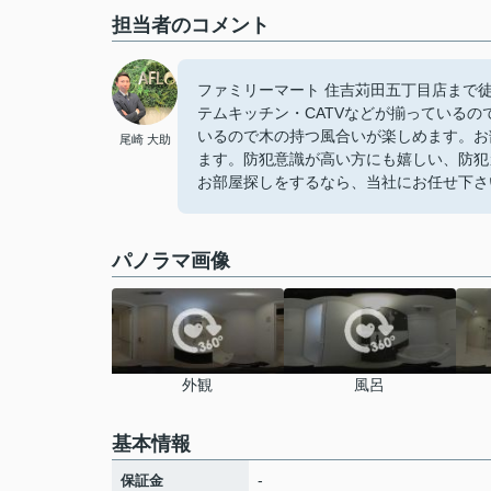
担当者のコメント
ファミリーマート 住吉苅田五丁目店まで
テムキッチン・CATVなどが揃っている
いるので木の持つ風合いが楽しめます。お
尾崎 大助
ます。防犯意識が高い方にも嬉しい、防犯
お部屋探しをするなら、当社にお任せ下さ
パノラマ画像
外観
風呂
基本情報
-
保証金