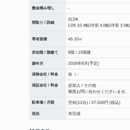
敷金積み増し
-
2LDK
間取り / 詳細
LDK 10.4帖
/
洋室 4.0帖
/
洋室 3.5帖
45.10㎡
専有面積
8階 / 15階建
所在階 / 階建て
2026年8月(予定)
築年月
保険会社 / 料金
有 / -
保証会社 / 料金
必加入 / その他
都度お問い合わせくださいませ。
駐車場 / 月額
空有(12台) / 27,500円 (税込)
未完成
現況