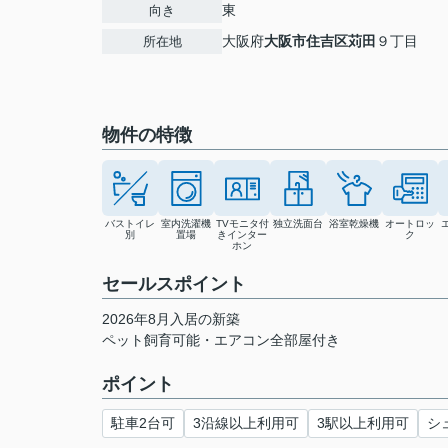
東
向き
大阪府
大阪市住吉区
苅田
９丁目
所在地
物件の特徴
バストイレ
室内洗濯機
TVモニタ付
独立洗面台
浴室乾燥機
オートロッ
別
置場
きインター
ク
ホン
セールスポイント
2026年8月入居の新築
ペット飼育可能・エアコン全部屋付き
ポイント
駐車2台可
3沿線以上利用可
3駅以上利用可
シ