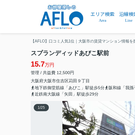
エリア検索
沿線検
Area
Line
【AFLO】口コミ人気1位｜大阪市の賃貸マンション情報を
スプランディッドあびこ駅前
15.7
万円
管理 / 共益費 12,500円
大阪府
大阪市住吉区
苅田
９丁目
地下鉄御堂筋線「あびこ」駅徒歩5分
阪和線「我孫
近鉄南大阪線「矢田」駅徒歩29分
1
/
25