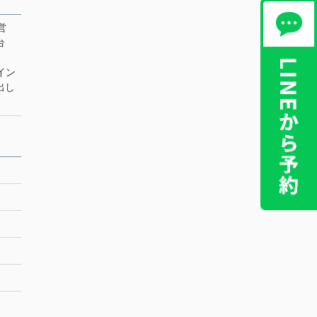
営
台
 イン
出し