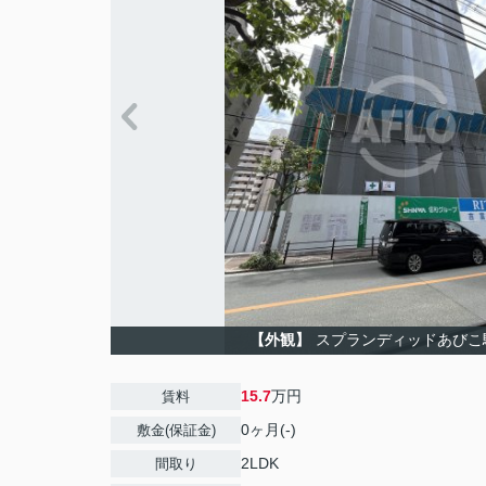
【外観】
スプランディッドあびこ
15.7
万円
賃料
0ヶ月(-)
敷金(保証金)
2LDK
間取り