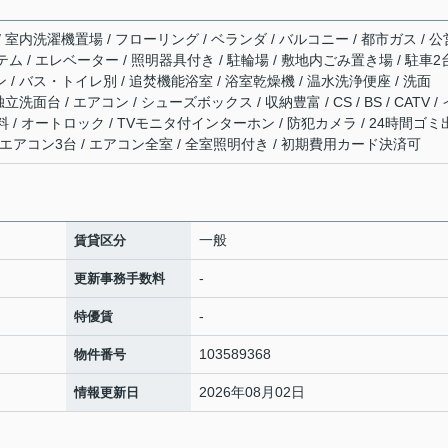
/ 室内洗濯機置場 / フローリング / ベランダ / バルコニー / 都市ガス / 公
テム / エレベーター / 照明器具付き / 駐輪場 / 敷地内ごみ置き場 / 駐車2
 / バス・トイレ別 / 追焚機能浴室 / 浴室乾燥機 / 温水洗浄便座 / 洗面
立洗面台 / エアコン / シューズボックス / 収納豊富 / CS / BS / CATV /
/ オートロック / TVモニタ付インターホン / 防犯カメラ / 24時間ゴミ
 / エアコン3台 / エアコン全室 / 全室照明付き / 初期費用カード決済可
一般
賃貸区分
-
更新事務手数料
-
特優賃
103589368
物件番号
2026年08月02日
情報更新日