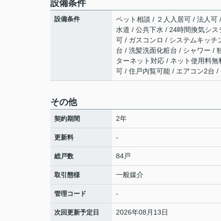
設備条件
設備条件
ペット相談 / ２人入居可 / 法人可 
水道 / 公共下水 / 24時間換気シス
可 / ガスコンロ / システムキッチン
台 / 洗髪洗面化粧台 / シャワー / 独
ターネット対応 / ネット使用料無料 
可 / 住戸内覧可能 / エアコン2台
その他
2年
契約期間
-
更新料
84戸
総戸数
一般媒介
取引態様
-
管理コード
2026年08月13日
次回更新予定日