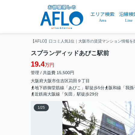
エリア検索
沿線検
Area
Line
【AFLO】口コミ人気1位｜大阪市の賃貸マンション情報を
スプランディッドあびこ駅前
19.4
万円
管理 / 共益費 15,500円
大阪府
大阪市住吉区
苅田
９丁目
地下鉄御堂筋線「あびこ」駅徒歩5分
阪和線「我孫
近鉄南大阪線「矢田」駅徒歩29分
1
/
25