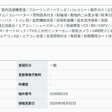
/ 室内洗濯機置場 / フローリング / ベランダ / バルコニー / 都市ガス / 公
テム / エレベーター / 照明器具付き / 駐輪場 / 敷地内ごみ置き場 / 駐車2
 / バス・トイレ別 / 追焚機能浴室 / 浴室乾燥機 / 温水洗浄便座 / 洗面
立洗面台 / エアコン / シューズボックス / 収納豊富 / CS / BS / CATV /
/ オートロック / TVモニタ付インターホン / 防犯カメラ / 24時間ゴミ
/ エアコン3台 / エアコン全室 / 全室照明付き / 角部屋 / 初期費用カード
一般
賃貸区分
-
更新事務手数料
-
特優賃
103585219
物件番号
2026年08月02日
情報更新日