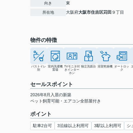
東
向き
大阪府
大阪市住吉区
苅田
９丁目
所在地
物件の特徴
バストイレ
室内洗濯機
TVモニタ付
独立洗面台
浴室乾燥機
オートロッ
別
置場
きインター
ク
ホン
セールスポイント
2026年8月入居の新築
ペット飼育可能・エアコン全部屋付き
ポイント
駐車2台可
3沿線以上利用可
3駅以上利用可
シ