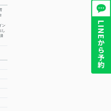
営
台
 イン
出し
決済