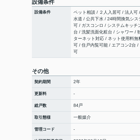
設備条件
設備条件
ペット相談 / ２人入居可 / 法人可 
水道 / 公共下水 / 24時間換気シス
可 / ガスコンロ / システムキッチン
台 / 洗髪洗面化粧台 / シャワー / 独
ターネット対応 / ネット使用料無料 
可 / 住戸内覧可能 / エアコン2台 
可
その他
2年
契約期間
-
更新料
84戸
総戸数
一般媒介
取引態様
-
管理コード