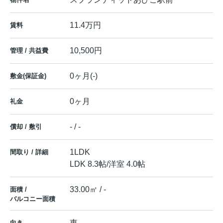
11.4万円
賃料
10,500円
管理 / 共益費
0ヶ月(-)
敷金(保証金)
0ヶ月
礼金
- / -
償却 / 敷引
1LDK
間取り / 詳細
LDK 8.3帖
/
洋室 4.0帖
33.00㎡ / -
面積 /
バルコニー面積
東
向き