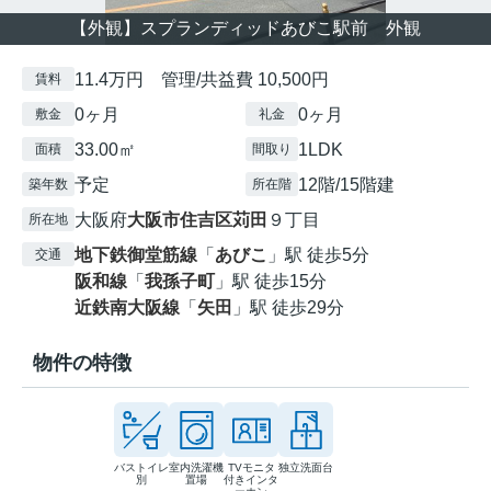
【外観】スプランディッドあびこ駅前 外観
11.4万円 管理/共益費 10,500円
賃料
0ヶ月
0ヶ月
敷金
礼金
33.00㎡
1LDK
面積
間取り
予定
12階/15階建
築年数
所在階
大阪府
大阪市住吉区
苅田
９丁目
所在地
地下鉄御堂筋線
「
あびこ
」駅 徒歩5分
交通
阪和線
「
我孫子町
」駅 徒歩15分
近鉄南大阪線
「
矢田
」駅 徒歩29分
物件の特徴
バストイレ
室内洗濯機
TVモニタ
独立洗面台
別
置場
付きインタ