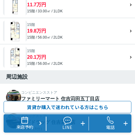
11.7万円
15階 / 33.00㎡ / 1LDK
15階
19.8万円
15階 / 56.00㎡ / 2LDK
15階
20.1万円
15階 / 56.00㎡ / 2LDK
周辺施設
コンビニエンスストア
ファミリーマート 住吉苅田五丁目店
262ｍ（4分）
賃貸か購入で迷われている方はこちら
ドラッグストア
スギドラッグ 住吉苅田店
来店予約
LINE
電話
285ｍ（4分）