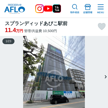
スプランディッドあびこ駅前
11.4
万円
管理/共益費 10,500円
1
/
23