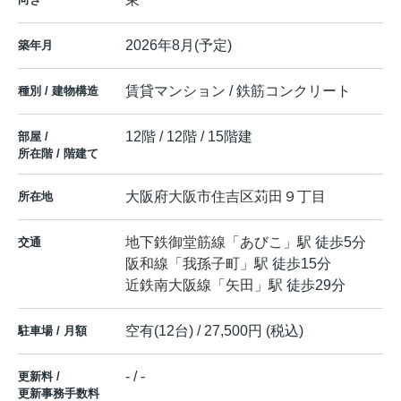
2026年8月(予定)
築年月
賃貸マンション / 鉄筋コンクリート
種別 / 建物構造
12階 / 12階 / 15階建
部屋 /
所在階 / 階建て
大阪府
大阪市住吉区
苅田
９丁目
所在地
地下鉄御堂筋線
「
あびこ
」駅 徒歩5分
交通
阪和線
「
我孫子町
」駅 徒歩15分
近鉄南大阪線
「
矢田
」駅 徒歩29分
空有(12台) / 27,500円 (税込)
駐車場 / 月額
- / -
更新料 /
更新事務手数料