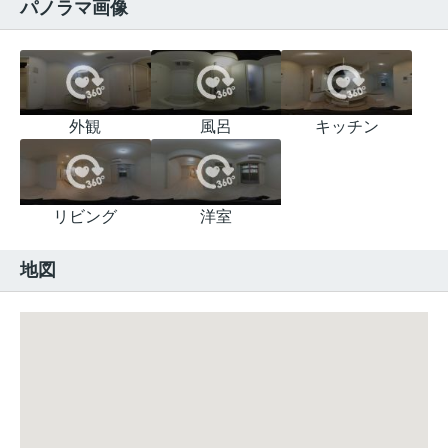
パノラマ画像
外観
風呂
キッチン
リビング
洋室
地図