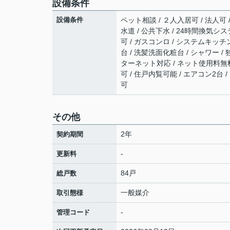
設備条件
設備条件
ペット相談 / ２人入居可 / 法人可 
水道 / 公共下水 / 24時間換気シス
可 / ガスコンロ / システムキッチン
台 / 洗髪洗面化粧台 / シャワー / 独
ターネット対応 / ネット使用料無料 
可 / 住戸内覧可能 / エアコン2台 
可
その他
2年
契約期間
-
更新料
84戸
総戸数
一般媒介
取引態様
-
管理コード