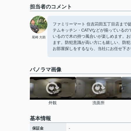
担当者のコメント
ファミリーマート 住吉苅田五丁目店まで
テムキッチン・CATVなどが揃っている
いるので木の持つ風合いが楽しめます。お
尾崎 大助
ます。防犯意識が高い方にも嬉しい、防犯
お部屋探しをするなら、当社にお任せ下さ
パノラマ画像
外観
洗面所
基本情報
-
保証金