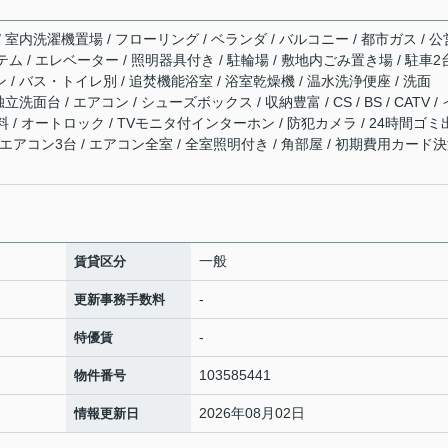
/ 室内洗濯機置場 / フローリング / ベランダ / バルコニー / 都市ガス / 公
テム / エレベーター / 照明器具付き / 駐輪場 / 敷地内ごみ置き場 / 駐車2
 / バス・トイレ別 / 追焚機能浴室 / 浴室乾燥機 / 温水洗浄便座 / 洗面
立洗面台 / エアコン / シューズボックス / 収納豊富 / CS / BS / CATV /
/ オートロック / TVモニタ付インターホン / 防犯カメラ / 24時間ゴミ
/ エアコン3台 / エアコン全室 / 全室照明付き / 角部屋 / 初期費用カード
一般
賃貸区分
-
更新事務手数料
-
特優賃
103585441
物件番号
2026年08月02日
情報更新日