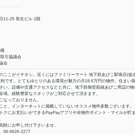
1-25 長生ビル 1階
機構
正取引協議会
協会
のここがイチオシ。近くにはファミリーマート 地下鉄あびこ駅南店(徒
利です。とてもゆとりのある環境が魅力の月18.6万円の物件。住まい
さい。設備や交通アクセスなどと共に、地下鉄御堂筋線あびこ周辺の物
全域、経験豊富なスタッフがご対応させて頂きます。
こなっておりません。
こと、インターネットに掲載していないオススメ物件多数ございます。
クにお支払いができるPayPayアプリや全物件ポイント・マイルが貯
。
気軽にお申し付け下さいませ。
-6626-2277