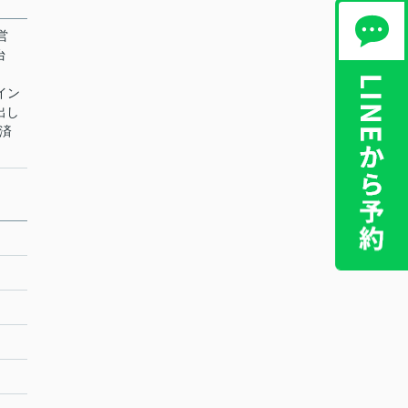
営
台
 イン
出し
決済