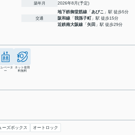
2026年8月(予定)
築年月
地下鉄御堂筋線
「
あびこ
」駅 徒歩5分
阪和線
「
我孫子町
」駅 徒歩15分
交通
近鉄南大阪線
「
矢田
」駅 徒歩29分
エレベータ
ネット使用
ー
料無料
ューズボックス
オートロック