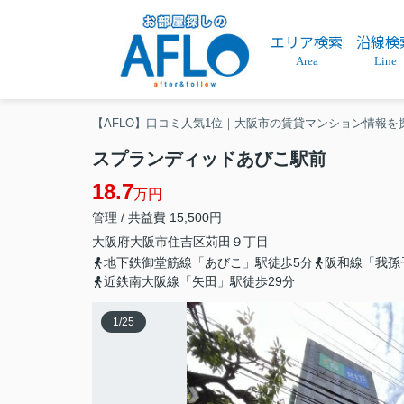
エリア検索
沿線検
Area
Line
【AFLO】口コミ人気1位｜大阪市の賃貸マンション情報を
スプランディッドあびこ駅前
18.7
万円
管理 / 共益費 15,500円
大阪府
大阪市住吉区
苅田
９丁目
地下鉄御堂筋線「あびこ」駅徒歩5分
阪和線「我孫
近鉄南大阪線「矢田」駅徒歩29分
1
/
25