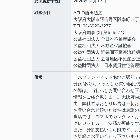
2026年08月13日
次回更新予定日
取扱会社
AFLO西田辺店
大阪府大阪市阿倍野区阪南町５丁目1
TEL:06-6626-2277
大阪府知事 (3) 第58557号
公益社団法人 全日本不動産協会
公益社団法人 不動産保証協会
公益社団法人 近畿圏不動産流通
公益社団法人 近畿地区不動産公
公益財団法人 日本賃貸住宅管理
備考
「スプランディッドあびこ駅前」
分)がありちょっとした買い物に便
の際は、当社へとお問い合わせ下
情報をご紹介致します。大阪府内
尚、弊社ではおとり広告は一切お
お問い合わせ頂いた物件は勿論の
当店では、スマホでカンタン・おト
クレジットカード決済が可能です
また、分割支払いも可能です。お
お気軽にお問い合わせ下さいませ。06