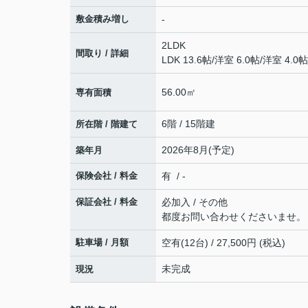
敷金積み増し
-
2LDK
間取り / 詳細
LDK 13.6帖
/
洋室 6.0帖
/
洋室 4.0帖
56.00㎡
専有面積
6階 / 15階建
所在階 / 階建て
2026年8月(予定)
築年月
保険会社 / 料金
有 / -
保証会社 / 料金
必加入 / その他
都度お問い合わせくださいませ。
駐車場 / 月額
空有(12台) / 27,500円 (税込)
未完成
現況