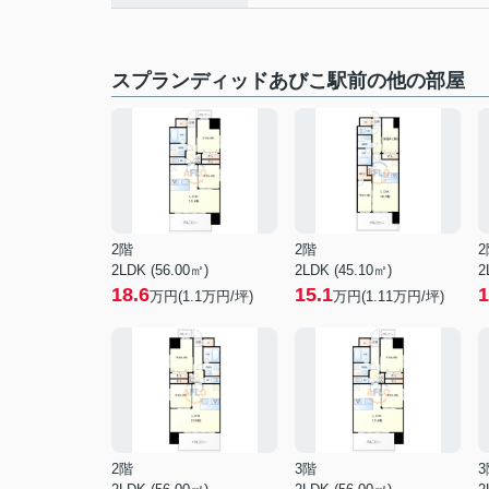
スプランディッドあびこ駅前の他の部屋
2階
2階
2
2LDK (56.00㎡)
2LDK (45.10㎡)
2
18.6
15.1
1
万円(
1.1
万円/坪)
万円(
1.11
万円/坪)
2階
3階
3