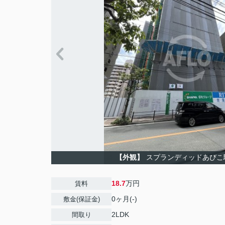
【外観】
スプランディッドあびこ
18.7
万円
賃料
0ヶ月(-)
敷金(保証金)
2LDK
間取り