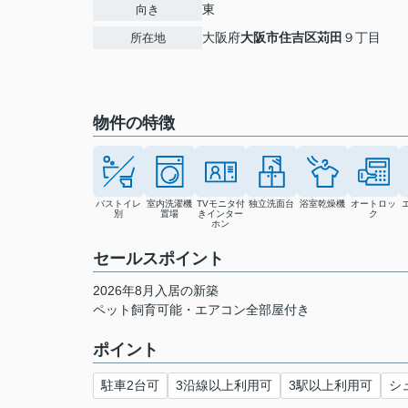
東
向き
大阪府
大阪市住吉区
苅田
９丁目
所在地
物件の特徴
バストイレ
室内洗濯機
TVモニタ付
独立洗面台
浴室乾燥機
オートロッ
別
置場
きインター
ク
ホン
セールスポイント
2026年8月入居の新築
ペット飼育可能・エアコン全部屋付き
ポイント
駐車2台可
3沿線以上利用可
3駅以上利用可
シ