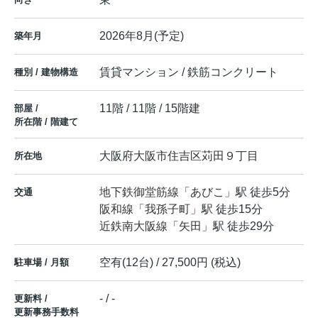
2026年8月(予定)
築年月
賃貸マンション / 鉄筋コンクリート
種別 / 建物構造
11階 / 11階 / 15階建
部屋 /
所在階 / 階建て
大阪府
大阪市住吉区
苅田
９丁目
所在地
地下鉄御堂筋線
「
あびこ
」駅 徒歩5分
交通
阪和線
「
我孫子町
」駅 徒歩15分
近鉄南大阪線
「
矢田
」駅 徒歩29分
空有(12台) / 27,500円 (税込)
駐車場 / 月額
- / -
更新料 /
更新事務手数料