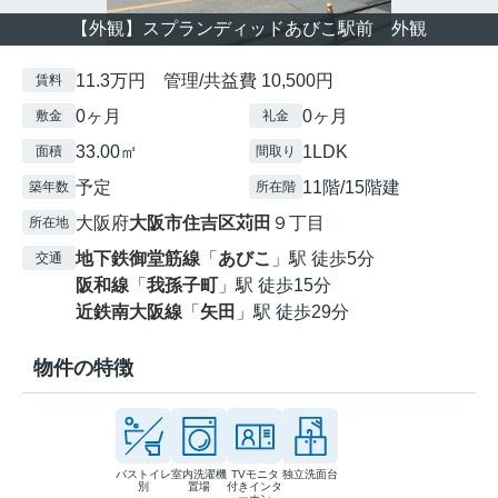
【外観】スプランディッドあびこ駅前 外観
11.3万円 管理/共益費 10,500円
賃料
0ヶ月
0ヶ月
敷金
礼金
33.00㎡
1LDK
面積
間取り
予定
11階/15階建
築年数
所在階
大阪府
大阪市住吉区
苅田
９丁目
所在地
地下鉄御堂筋線
「
あびこ
」駅 徒歩5分
交通
阪和線
「
我孫子町
」駅 徒歩15分
近鉄南大阪線
「
矢田
」駅 徒歩29分
物件の特徴
バストイレ
室内洗濯機
TVモニタ
独立洗面台
別
置場
付きインタ