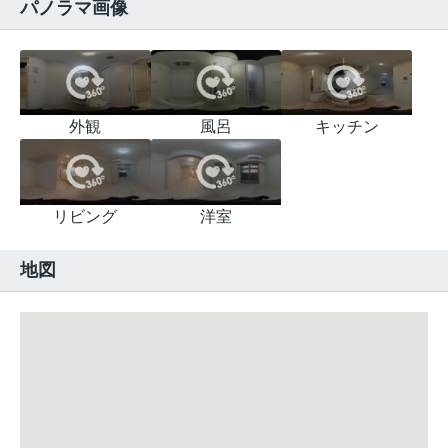
パノラマ画像
外観
風呂
キッチン
リビング
洋室
地図