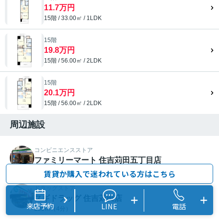
11.7万円
15階 / 33.00㎡ / 1LDK
15階
19.8万円
15階 / 56.00㎡ / 2LDK
15階
20.1万円
15階 / 56.00㎡ / 2LDK
周辺施設
コンビニエンスストア
ファミリーマート 住吉苅田五丁目店
262ｍ（4分）
賃貸か購入で迷われている方はこちら
ドラッグストア
スギドラッグ 住吉苅田店
来店予約
LINE
電話
285ｍ（4分）