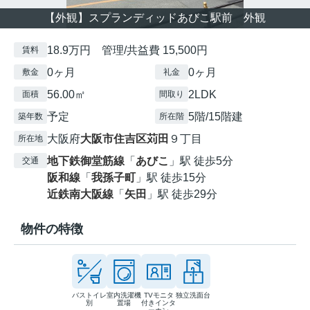
【外観】スプランディッドあびこ駅前 外観
18.9万円 管理/共益費 15,500円
賃料
0ヶ月
0ヶ月
敷金
礼金
56.00㎡
2LDK
面積
間取り
予定
5階/15階建
築年数
所在階
大阪府
大阪市住吉区
苅田
９丁目
所在地
地下鉄御堂筋線
「
あびこ
」駅 徒歩5分
交通
阪和線
「
我孫子町
」駅 徒歩15分
近鉄南大阪線
「
矢田
」駅 徒歩29分
物件の特徴
バストイレ
室内洗濯機
TVモニタ
独立洗面台
別
置場
付きインタ