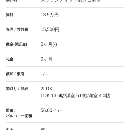
18.9万円
賃料
15,500円
管理 / 共益費
0ヶ月(-)
敷金(保証金)
0ヶ月
礼金
- / -
償却 / 敷引
2LDK
間取り / 詳細
LDK 13.6帖
/
洋室 6.0帖
/
洋室 4.0帖
56.00㎡ / -
面積 /
バルコニー面積
東
向き