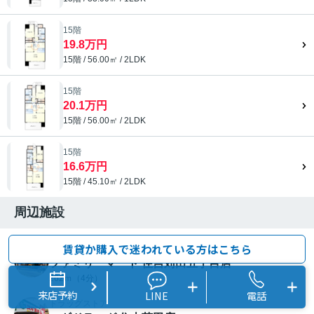
15階
19.8万円
15階 / 56.00㎡ / 2LDK
15階
20.1万円
15階 / 56.00㎡ / 2LDK
15階
16.6万円
15階 / 45.10㎡ / 2LDK
周辺施設
賃貸か購入で迷われている方はこちら
コンビニエンスストア
ファミリーマート 住吉苅田五丁目店
262ｍ（4分）
来店予約
LINE
電話
ドラッグストア