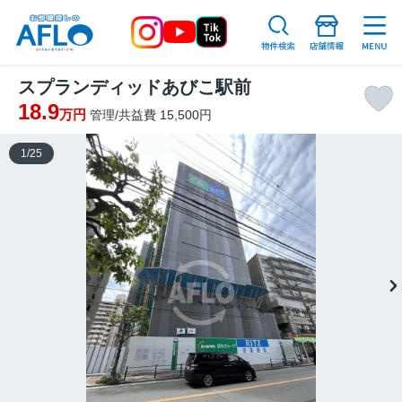
スプランディッドあびこ駅前
18.9
万円
管理/共益費 15,500円
1
/
25