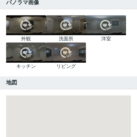
パノラマ画像
外観
洗面所
洋室
キッチン
リビング
地図