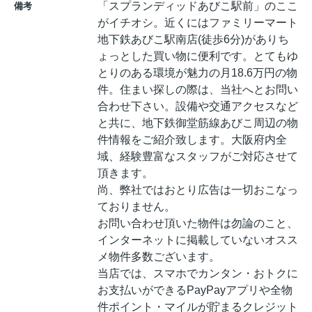
「スプランディッドあびこ駅前」のここ
備考
がイチオシ。近くにはファミリーマート
地下鉄あびこ駅南店(徒歩6分)がありち
ょっとした買い物に便利です。とてもゆ
とりのある環境が魅力の月18.6万円の物
件。住まい探しの際は、当社へとお問い
合わせ下さい。設備や交通アクセスなど
と共に、地下鉄御堂筋線あびこ周辺の物
件情報をご紹介致します。大阪府内全
域、経験豊富なスタッフがご対応させて
頂きます。
尚、弊社ではおとり広告は一切おこなっ
ておりません。
お問い合わせ頂いた物件は勿論のこと、
インターネットに掲載していないオスス
メ物件多数ございます。
当店では、スマホでカンタン・おトクに
お支払いができるPayPayアプリや全物
件ポイント・マイルが貯まるクレジット