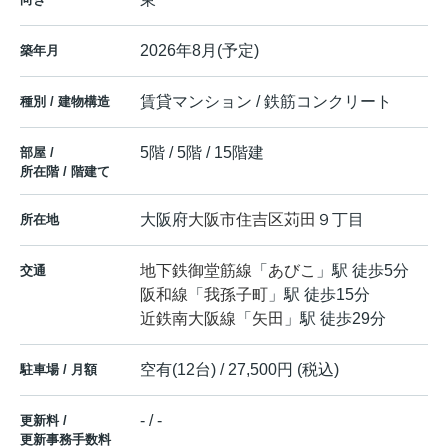
2026年8月(予定)
築年月
賃貸マンション / 鉄筋コンクリート
種別 / 建物構造
5階 / 5階 / 15階建
部屋 /
所在階 / 階建て
大阪府
大阪市住吉区
苅田
９丁目
所在地
地下鉄御堂筋線
「
あびこ
」駅 徒歩5分
交通
阪和線
「
我孫子町
」駅 徒歩15分
近鉄南大阪線
「
矢田
」駅 徒歩29分
空有(12台) / 27,500円 (税込)
駐車場 / 月額
- / -
更新料 /
更新事務手数料