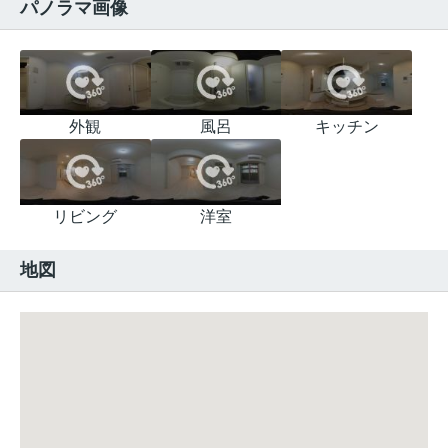
パノラマ画像
外観
風呂
キッチン
リビング
洋室
地図