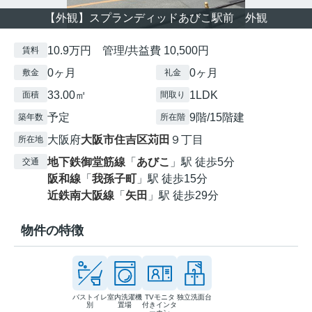
【外観】スプランディッドあびこ駅前 外観
10.9万円 管理/共益費 10,500円
賃料
0ヶ月
0ヶ月
敷金
礼金
33.00㎡
1LDK
面積
間取り
予定
9階/15階建
築年数
所在階
大阪府
大阪市住吉区
苅田
９丁目
所在地
地下鉄御堂筋線
「
あびこ
」駅 徒歩5分
交通
阪和線
「
我孫子町
」駅 徒歩15分
近鉄南大阪線
「
矢田
」駅 徒歩29分
物件の特徴
バストイレ
室内洗濯機
TVモニタ
独立洗面台
別
置場
付きインタ